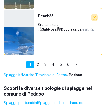
Beach35
Grottammare
Sabbiosa
·
Doccia calda
·
e altri 2…
1
2
3
4
5
6
>
Spiagge.it
Marche
Provincia di Fermo
Pedaso
Scopri le diverse tipologie di spiagge nel
comune di Pedaso
Spiagge per bambini
Spiagge con bar e ristorante