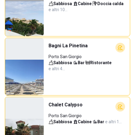
Sabbiosa
·
Cabine
·
Doccia calda
·
e altri 10…
Bagni La Pinetina
Porto San Giorgio
Sabbiosa
·
Bar
·
Ristorante
·
e altri 4…
Chalet Calypso
Porto San Giorgio
Sabbiosa
·
Cabine
·
Bar
·
e altri 1…