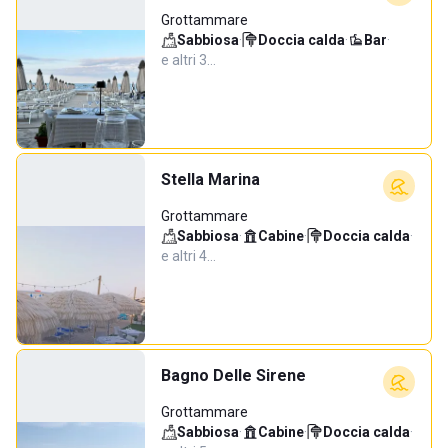
Grottammare
Sabbiosa
·
Doccia calda
·
Bar
·
e altri 3…
Stella Marina
Grottammare
Sabbiosa
·
Cabine
·
Doccia calda
·
e altri 4…
Bagno Delle Sirene
Grottammare
Sabbiosa
·
Cabine
·
Doccia calda
·