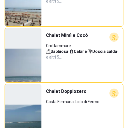
e altri 5…
Chalet Mimì e Cocò
Grottammare
Sabbiosa
·
Cabine
·
Doccia calda
·
e altri 5…
Chalet Doppiozero
Costa Fermana, Lido di Fermo