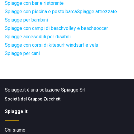
Spiagge con bar e ristorante
Spiagge con piscina e posto barca
Spiagge attrezzate
Spiagge per bambini
Spiagge con campi di beachvolley e beachsoccer
Spiagge accessibili per disabili
Spiagge con corsi di kitesurf windsurf e vela
Spiagge per cani
Spiagge.it è una soluzione Spiagge Srl
Società del
Gruppo Zucchetti
Spiagge.it
Chi siamo