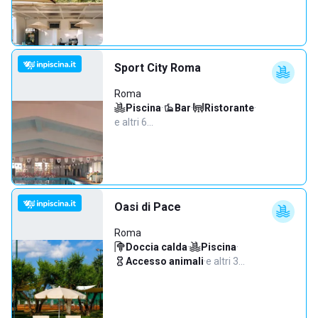
Sport City Roma
Roma
Piscina
·
Bar
·
Ristorante
·
e altri 6…
Oasi di Pace
Roma
Doccia calda
·
Piscina
·
Accesso animali
·
e altri 3…