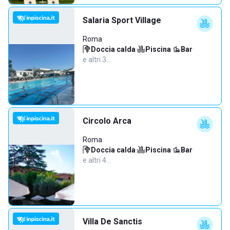
Salaria Sport Village
Roma
Doccia calda
·
Piscina
·
Bar
·
e altri 3…
Circolo Arca
Roma
Doccia calda
·
Piscina
·
Bar
·
e altri 4…
Villa De Sanctis