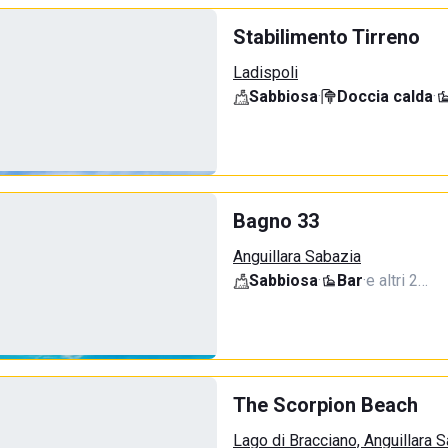
Stabilimento Tirreno
Ladispoli
Sabbiosa
·
Doccia calda
·
Bagno 33
Anguillara Sabazia
Sabbiosa
·
Bar
·
e altri 2…
The Scorpion Beach
Lago di Bracciano, Anguillara 