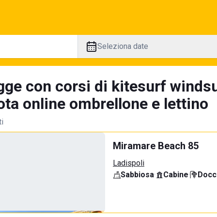
Seleziona date
gge con corsi di kitesurf winds
ta online ombrellone e lettino
ti
Miramare Beach 85
Ladispoli
Sabbiosa
·
Cabine
·
Docci