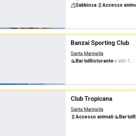
Sabbiosa
·
Accesso anima
Banzai Sporting Club
Santa Marinella
Bar
·
Ristorante
·
e altri 1…
Club Tropicana
Santa Marinella
Accesso animali
·
Bar
·
R