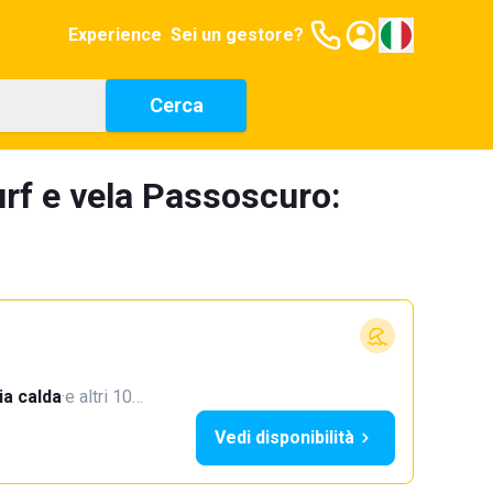
Experience
Sei un gestore?
Cerca
urf e vela Passoscuro:
a calda
·
e altri 10…
Vedi disponibilità