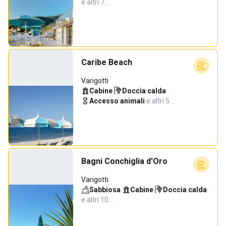
e altri 7…
Caribe Beach
Varigotti
Cabine
·
Doccia calda
·
Accesso animali
·
e altri 5…
Bagni Conchiglia d'Oro
Varigotti
Sabbiosa
·
Cabine
·
Doccia calda
·
e altri 10…