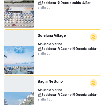
Sabbiosa
·
Doccia calda
·
Bar
·
e altri 5…
Soleluna Village
Albissola Marina
Sabbiosa
·
Cabine
·
Doccia calda
·
e altri 5…
Bagni Nettuno
Albissola Marina
Sabbiosa
·
Cabine
·
Doccia calda
·
e altri 13…