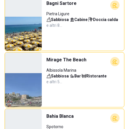
Bagni Sartore
Pietra Ligure
Sabbiosa
·
Cabine
·
Doccia calda
·
e altri 8…
Mirage The Beach
Albissola Marina
Sabbiosa
·
Bar
·
Ristorante
·
e altri 5…
Bahia Blanca
Spotorno