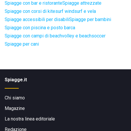
Spiagge con bar e ristorante
Spiagge attrezzate
Spiagge con corsi di kitesurf windsurf e vela
Spiagge accessibili per disabili
Spiagge per bambini
Spiagge con piscina e posto barca
Spiagge con campi di beachvolley e beachsoccer
Spiagge per cani
Spiagge.it
Chi siamo
Magazine
La nostra linea editoriale
Redazione