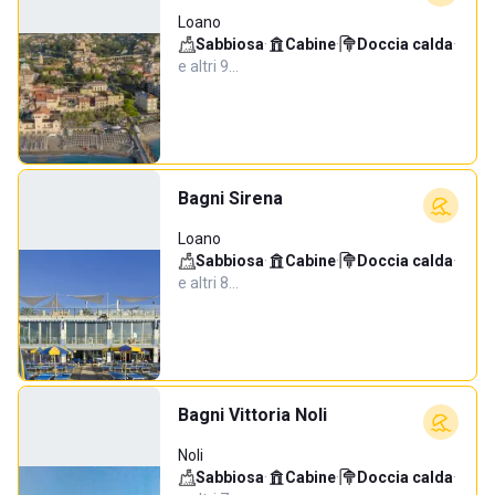
Loano
Sabbiosa
·
Cabine
·
Doccia calda
·
e altri 9…
Bagni Sirena
Loano
Sabbiosa
·
Cabine
·
Doccia calda
·
e altri 8…
Bagni Vittoria Noli
Noli
Sabbiosa
·
Cabine
·
Doccia calda
·