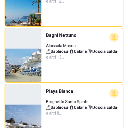
e altri 12…
Bagni Nettuno
Albissola Marina
Sabbiosa
·
Cabine
·
Doccia calda
·
e altri 13…
Playa Bianca
Borghetto Santo Spirito
Sabbiosa
·
Cabine
·
Doccia calda
·
e altri 8…