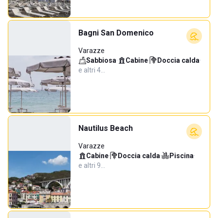
Bagni San Domenico
Varazze
Sabbiosa
·
Cabine
·
Doccia calda
·
e altri 4…
Nautilus Beach
Varazze
Cabine
·
Doccia calda
·
Piscina
·
e altri 9…