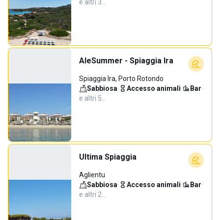
e altri 3…
AleSummer - Spiaggia Ira
Spiaggia Ira, Porto Rotondo
Sabbiosa
·
Accesso animali
·
Bar
·
e altri 5…
Ultima Spiaggia
Aglientu
Sabbiosa
·
Accesso animali
·
Bar
·
e altri 2…