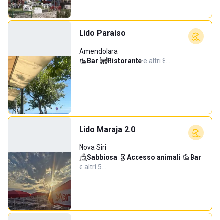
Lido Paraiso
Amendolara
Bar
·
Ristorante
·
e altri 8…
Lido Maraja 2.0
Nova Siri
Sabbiosa
·
Accesso animali
·
Bar
·
e altri 5…