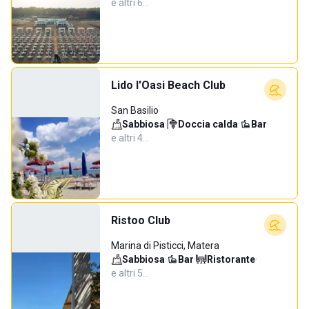
e altri 6…
Lido l'Oasi Beach Club
San Basilio
Sabbiosa
·
Doccia calda
·
Bar
·
e altri 4…
Ristoo Club
Marina di Pisticci, Matera
Sabbiosa
·
Bar
·
Ristorante
·
e altri 5…