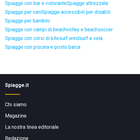
Spiagge con bar e ristorante
Spiagge attrezzate
Spiagge per cani
Spiagge accessibili per disabili
Spiagge per bambini
Spiagge con campi di beachvolley e beachsoccer
Spiagge con corsi di kitesurf windsurf e vela
Spiagge con piscina e posto barca
Spiagge.it
Chi siamo
Magazine
La nostra linea editoriale
Redazione