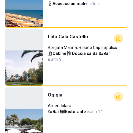
Accesso animali
·
e altri 6…
Lido Cala Castello
Borgata Marina, Roseto Capo Spulico
Cabine
·
Doccia calda
·
Bar
·
e altri 9…
Ogigia
Amendolara
Bar
·
Ristorante
·
e altri 14…