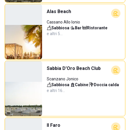
Alas Beach
Cassano Allo Ionio
Sabbiosa
·
Bar
·
Ristorante
·
e altri 5…
Sabbia D'Oro Beach Club
Scanzano Jonico
Sabbiosa
·
Cabine
·
Doccia calda
·
e altri 16…
Il Faro