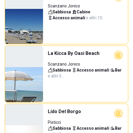
Scanzano Jonico
Sabbiosa
·
Cabine
·
Accesso animali
·
e altri 10…
La Kicca By Oasi Beach
Scanzano Jonico
Sabbiosa
·
Accesso animali
·
Bar
·
e altri 5…
Lido Del Borgo
Pisticci
Sabbiosa
·
Accesso animali
·
Bar
·