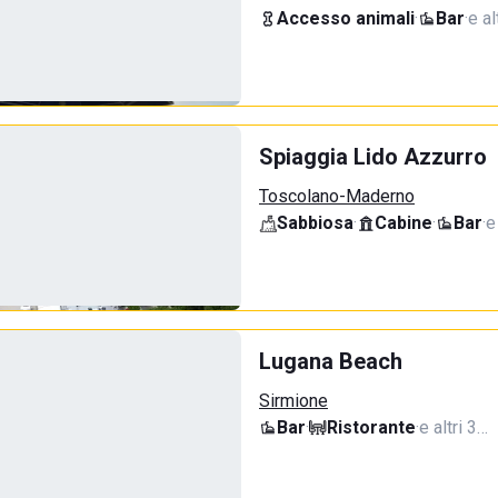
Accesso animali
·
Bar
·
e al
Spiaggia Lido Azzurro
Toscolano-Maderno
Sabbiosa
·
Cabine
·
Bar
·
e
Lugana Beach
Sirmione
Bar
·
Ristorante
·
e altri 3…