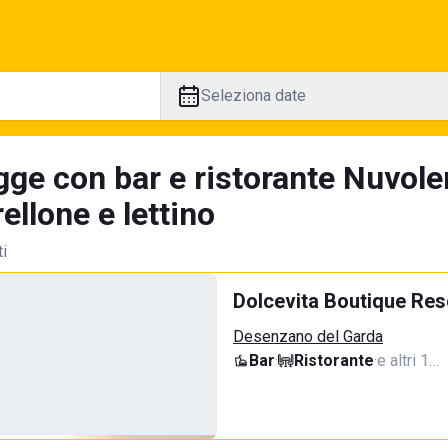
Seleziona date
gge con bar e ristorante Nuvole
llone e lettino
ti
Dolcevita Boutique Res
Desenzano del Garda
Bar
·
Ristorante
·
e altri 1…