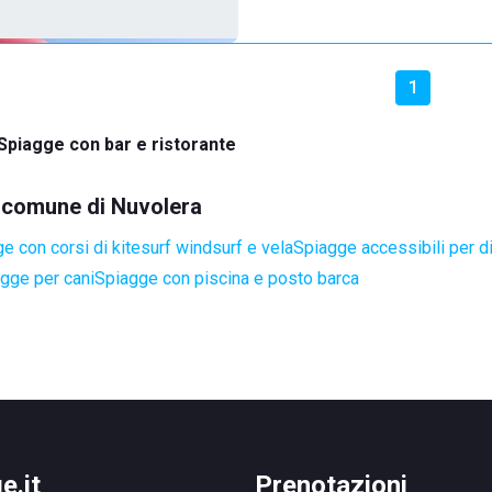
1
Spiagge con bar e ristorante
el comune di Nuvolera
e con corsi di kitesurf windsurf e vela
Spiagge accessibili per di
gge per cani
Spiagge con piscina e posto barca
e.it
Prenotazioni