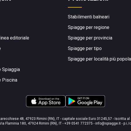
Stabilimenti balneari
Spiagge per regione
linea editoriale
Spiagge per provincia
e
Spiagge per tipo
Spiagge per località più popola
e Spiaggia
e Piscina
arecchiese 48, 47923 Rimini (RN), IT - capitale sociale Euro 31245,57 - Iscritta al
Via Flaminia 180, 47924 Rimini (RN), IT
-
+39 0541 772375
-
info@spiagge.it
- p.i