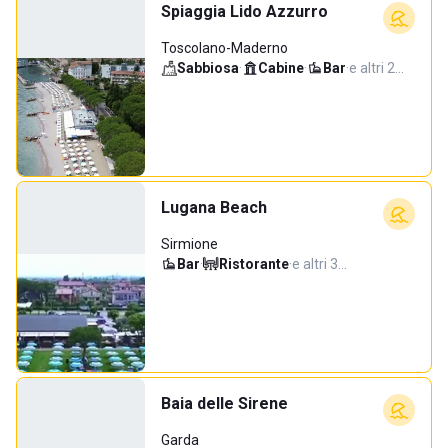
Spiaggia Lido Azzurro
Toscolano-Maderno
Sabbiosa
·
Cabine
·
Bar
·
e altri 2…
Lugana Beach
Sirmione
Bar
·
Ristorante
·
e altri 3…
Baia delle Sirene
Garda