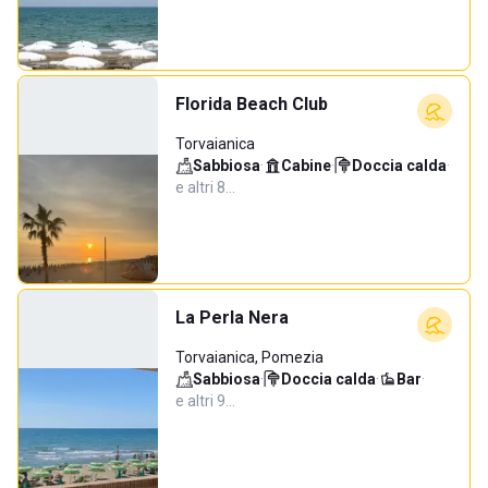
Florida Beach Club
Torvaianica
Sabbiosa
·
Cabine
·
Doccia calda
·
e altri 8…
La Perla Nera
Torvaianica, Pomezia
Sabbiosa
·
Doccia calda
·
Bar
·
e altri 9…