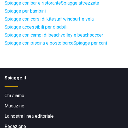
Spiagge con bar e ristorante
Spiagge attrezzate
Spiagge per bambini
Spiagge con corsi di kitesurf windsurf e vela
Spiagge accessibili per disabili
Spiagge con campi di beachvolley e beachsoccer
Spiagge con piscina e posto barca
Spiagge per cani
Spiagge.it
Chi siamo
Magazine
La nostra linea editoriale
Redazione