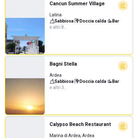
Cancun Summer Village
Latina
Sabbiosa
·
Doccia calda
·
Bar
·
e altri 8…
Bagni Stella
Ardea
Sabbiosa
·
Doccia calda
·
Bar
·
e altri 3…
Calypso Beach Restaurant
Marina di Ardea, Ardea