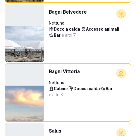
Bagni Belvedere
Nettuno
Doccia calda
·
Accesso animali
·
Bar
·
e altri 7…
Bagni Vittoria
Nettuno
Cabine
·
Doccia calda
·
Bar
·
e altri 8…
Salus