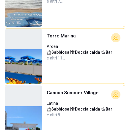
e altri 7…
Torre Marina
Ardea
Sabbiosa
·
Doccia calda
·
Bar
·
e altri 11…
Cancun Summer Village
Latina
Sabbiosa
·
Doccia calda
·
Bar
·
e altri 8…