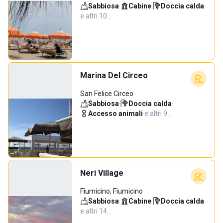
Sabbiosa
·
Cabine
·
Doccia calda
·
e altri 10…
Marina Del Circeo
San Felice Circeo
Sabbiosa
·
Doccia calda
·
Accesso animali
·
e altri 9…
Neri Village
Fiumicino, Fiumicino
Sabbiosa
·
Cabine
·
Doccia calda
·
e altri 14…