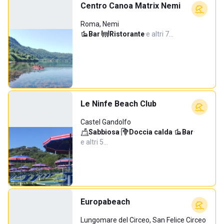
Centro Canoa Matrix Nemi
Roma, Nemi
Bar
·
Ristorante
·
e altri 7…
Le Ninfe Beach Club
Castel Gandolfo
Sabbiosa
·
Doccia calda
·
Bar
·
e altri 5…
Europabeach
Lungomare del Circeo, San Felice Circeo