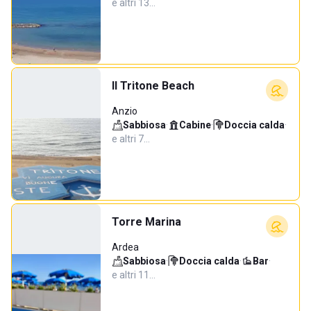
e altri 13…
Il Tritone Beach
Anzio
Sabbiosa
·
Cabine
·
Doccia calda
·
e altri 7…
Torre Marina
Ardea
Sabbiosa
·
Doccia calda
·
Bar
·
e altri 11…