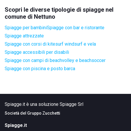
Scopri le diverse tipologie di spiagge nel
comune di Nettuno
Spiagge per bambini
Spiagge con bar e ristorante
Spiagge attrezzate
Spiagge con corsi di kitesurf windsurf e vela
Spiagge accessibili per disabili
Spiagge con campi di beachvolley e beachsoccer
Spiagge con piscina e posto barca
Spiagge.it è una soluzione Spiagge Srl
Società del
Gruppo Zucchetti
Spiagge.it