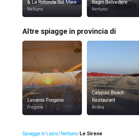
& La Rotonda Sul Mare
Bagni Belvedere
Nettuno
Nettuno
Altre spiagge in provincia di
Calypso Beach
Levante Fregene
Restaurant
Fregene
Ardea
Spiagge.it
Lazio
Nettuno
Le Sirene