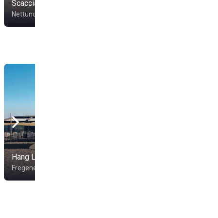
Scacciapensieri
Lido Bellavista
Nettuno
Nettuno
Nuova Pineta &
Hang Loose
Pinetina
Fregene
Lido di Ostia