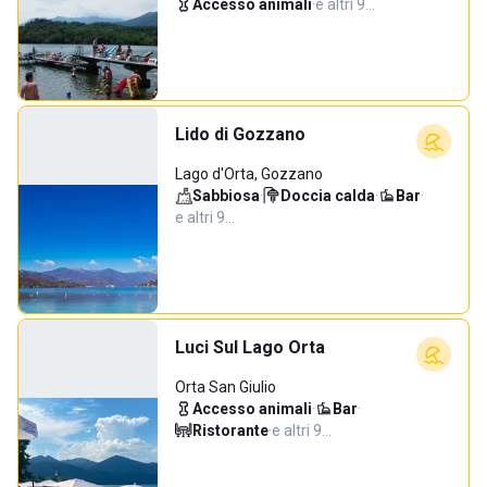
Accesso animali
·
e altri 9…
Lido di Gozzano
Lago d'Orta, Gozzano
Sabbiosa
·
Doccia calda
·
Bar
·
e altri 9…
Luci Sul Lago Orta
Orta San Giulio
Accesso animali
·
Bar
·
Ristorante
·
e altri 9…