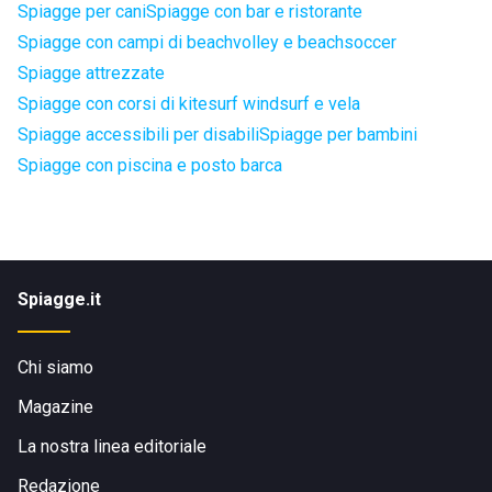
Spiagge per cani
Spiagge con bar e ristorante
Spiagge con campi di beachvolley e beachsoccer
Spiagge attrezzate
Spiagge con corsi di kitesurf windsurf e vela
Spiagge accessibili per disabili
Spiagge per bambini
Spiagge con piscina e posto barca
Spiagge.it
Chi siamo
Magazine
La nostra linea editoriale
Redazione