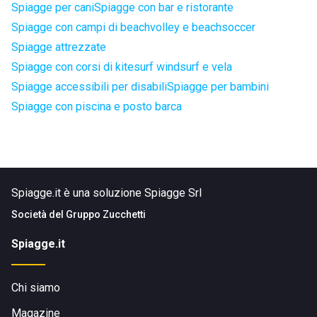
Spiagge per cani
Spiagge con bar e ristorante
Spiagge con campi di beachvolley e beachsoccer
Spiagge attrezzate
Spiagge con corsi di kitesurf windsurf e vela
Spiagge accessibili per disabili
Spiagge per bambini
Spiagge con piscina e posto barca
Spiagge.it è una soluzione Spiagge Srl
Società del
Gruppo Zucchetti
Spiagge.it
Chi siamo
Magazine