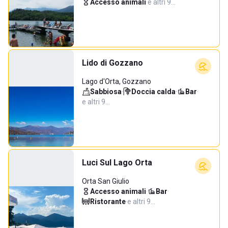
Accesso animali
·
e altri 9…
Lido di Gozzano
Lago d'Orta, Gozzano
Sabbiosa
·
Doccia calda
·
Bar
·
e altri 9…
Luci Sul Lago Orta
Orta San Giulio
Accesso animali
·
Bar
·
Ristorante
·
e altri 9…