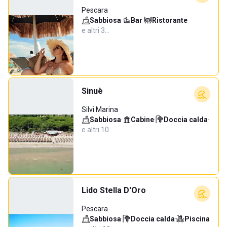
Pescara
Sabbiosa
·
Bar
·
Ristorante
·
e altri 3…
Sinuè
Silvi Marina
Sabbiosa
·
Cabine
·
Doccia calda
·
e altri 10…
Lido Stella D'Oro
Pescara
Sabbiosa
·
Doccia calda
·
Piscina