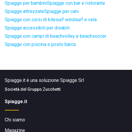
Spiagge per bambini
Spiagge con bar e ristorante
Spiagge attrezzate
Spiagge per cani
Spiagge con corsi di kitesurf windsurf e vela
Spiagge accessibili per disabili
Spiagge con campi di beachvolley e beachsoccer
Spiagge con piscina e posto barca
Spiagge.it è una soluzione Spiagge Srl
Società del
Gruppo Zucchetti
Spiagge.it
Chi siamo
Magazine