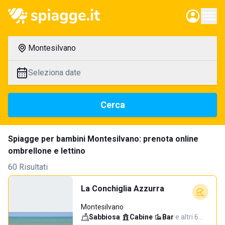
Montesilvano
Seleziona date
Cerca
Spiagge per bambini Montesilvano: prenota online
ombrellone e lettino
60 Risultati
La Conchiglia Azzurra
Montesilvano
Sabbiosa
·
Cabine
·
Bar
·
e altri 6…