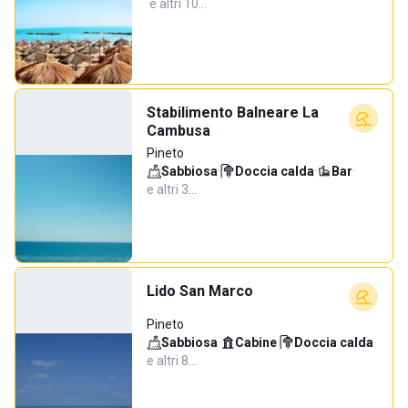
·
e altri 10…
Stabilimento Balneare La
Cambusa
Pineto
Sabbiosa
·
Doccia calda
·
Bar
·
e altri 3…
Lido San Marco
Pineto
Sabbiosa
·
Cabine
·
Doccia calda
·
e altri 8…