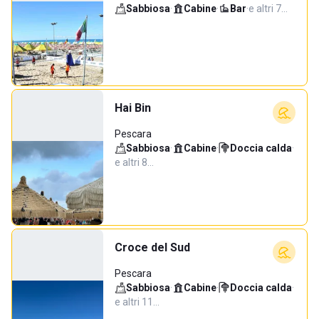
Sabbiosa
·
Cabine
·
Bar
·
e altri 7…
Hai Bin
Pescara
Sabbiosa
·
Cabine
·
Doccia calda
·
e altri 8…
Croce del Sud
Pescara
Sabbiosa
·
Cabine
·
Doccia calda
·
e altri 11…