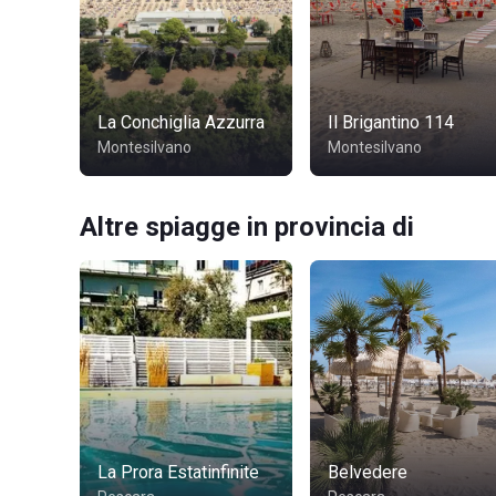
La Conchiglia Azzurra
Il Brigantino 114
Montesilvano
Montesilvano
Altre spiagge in provincia di
La Prora Estatinfinite
Belvedere