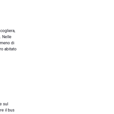
cogliera,
. Nelle
meno di
ro abitato
re sul
re il bus