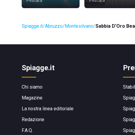
Pescara
Pescara
Spiagge.it
Abruzzo
Montesilvano
Sabbia D'Oro Bea
Spiagge.it
Pre
Chi siamo
Stabi
Magazine
Spiag
La nostra linea editoriale
Spiag
Redazione
Spiag
F.A.Q.
Spiag