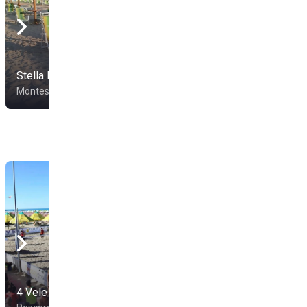
Stella Del Mare
Lido Giulietta
Montesilvano
Montesilvano
La Capponcina Beach
4 Vele Beach Club
Resort