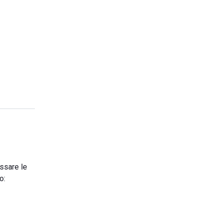
assare le
o: