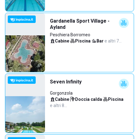
Gardanella Sport Village -
Ayland
Peschiera Borromeo
Cabine
·
Piscina
·
Bar
·
e altri 7…
Seven Infinity
Gorgonzola
Cabine
·
Doccia calda
·
Piscina
·
e altri 8…