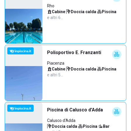
Rho
Cabine
·
Doccia calda
·
Piscina
·
e altri 6…
Polisportivo E. Franzanti
Piacenza
Cabine
·
Doccia calda
·
Piscina
·
e altri 5…
Piscina di Calusco d'Adda
Calusco d'Adda
Doccia calda
·
Piscina
·
Bar
·