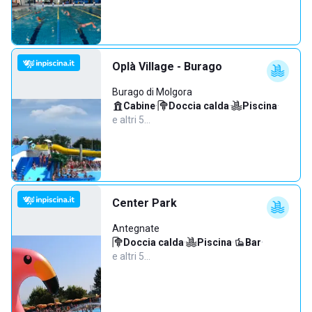
Oplà Village - Burago
Burago di Molgora
Cabine
·
Doccia calda
·
Piscina
·
e altri 5…
Center Park
Antegnate
Doccia calda
·
Piscina
·
Bar
·
e altri 5…