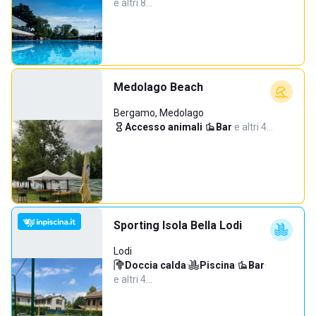
e altri 8…
Medolago Beach
Bergamo, Medolago
Accesso animali
·
Bar
·
e altri 4…
Sporting Isola Bella Lodi
Lodi
Doccia calda
·
Piscina
·
Bar
·
e altri 4…