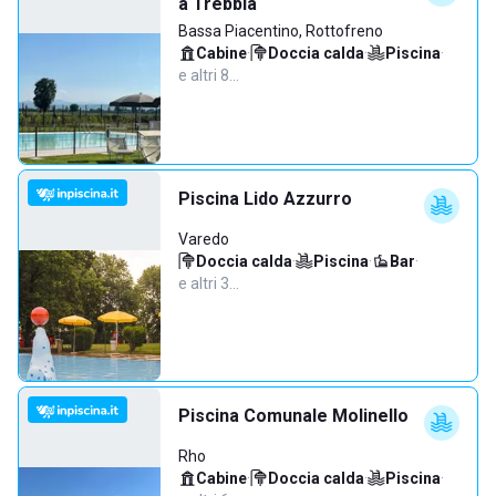
a Trebbia
Bassa Piacentino, Rottofreno
Cabine
·
Doccia calda
·
Piscina
·
e altri 8…
Piscina Lido Azzurro
Varedo
Doccia calda
·
Piscina
·
Bar
·
e altri 3…
Piscina Comunale Molinello
Rho
Cabine
·
Doccia calda
·
Piscina
·