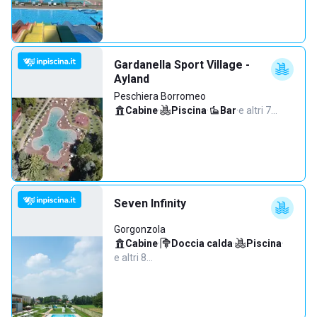
Gardanella Sport Village -
Ayland
Peschiera Borromeo
Cabine
·
Piscina
·
Bar
·
e altri 7…
Seven Infinity
Gorgonzola
Cabine
·
Doccia calda
·
Piscina
·
e altri 8…