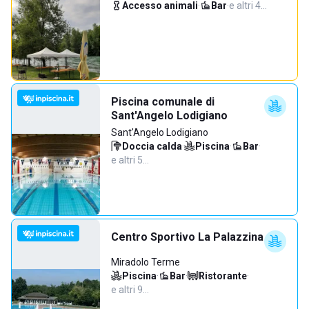
Accesso animali
·
Bar
·
e altri 4…
Piscina comunale di
Sant'Angelo Lodigiano
Sant'Angelo Lodigiano
Doccia calda
·
Piscina
·
Bar
·
e altri 5…
Centro Sportivo La Palazzina
Miradolo Terme
Piscina
·
Bar
·
Ristorante
·
e altri 9…