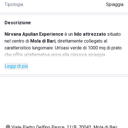
Tipologia
Spiaggia
Descrizione
Nirvana Apulian Experience
è un
lido attrezzato
situato
nel centro di
Mola di Bari
, direttamente collegato al
caratteristico lungomare. Un'oasi verde di 1000 mq di prato
che offre un’alternativa unica alla classica spiaggia
sabbiosa, perfetta per famiglie, coppie e chi cerca relax
Leggi di più
con un tocco di originalità.
Le postazioni, posizionate sulla terrazza, garantiscono
maggiore privacy e una temperatura più fresca rispetto alla
spiaggia tradizionale. Il lido unisce natura e innovazione,
offrendo
comfort, sostenibilità e un servizio food &
drink completo
a ogni ora della giornata.
SERVIZI OFFERTI
Viale Pietro Delfino Pesce, 11/B, 70042, Mola di Bari