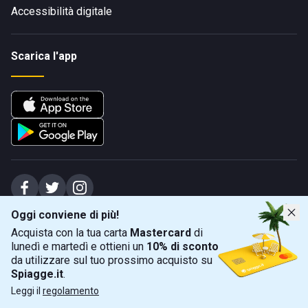
Accessibilità digitale
Scarica l'app
Oggi conviene di più!
Spiagge Srl - Sede legale: Via Marecchiese 48, 47923 Rimini (RN), IT -
Acquista con la tua carta
Mastercard
di
capitale sociale Euro 31245,57 - Iscritta al registro delle imprese di Rimini
lunedì e martedì e ottieni un
10% di sconto
Sede operativa: Via Flaminia 180, 47924 Rimini (RN), IT
-
+39 0541 772375
-
info@spiagge.it
- p.i./c.f. 04536640404
da utilizzare sul tuo prossimo acquisto su
Spiagge.it
.
Mappa
Filtra
©
2026
Spiagge Srl. Tutti i diritti riservati.
Leggi il
regolamento