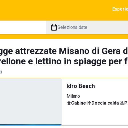
Experi
Seleziona date
gge attrezzate Misano di Gera d
llone e lettino in spiagge per 
ti
Idro Beach
Milano
Cabine
·
Doccia calda
·
P