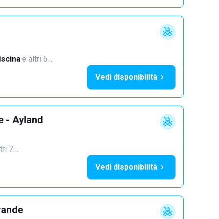
iscina
·
e altri 5…
Vedi disponibilità
e - Ayland
tri 7…
Vedi disponibilità
rande