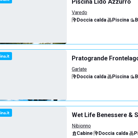
Piscina Lido Azzurro
Varedo
Doccia calda
·
Piscina
·
B
Pratogrande Frontelag
Garlate
Doccia calda
·
Piscina
·
B
Wet Life Benessere & S
Nibionno
Cabine
·
Doccia calda
·
P