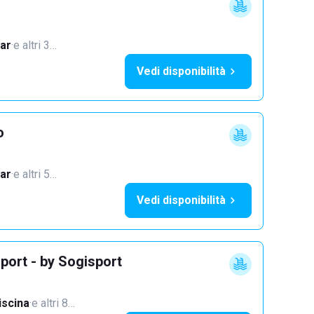
ar
·
e altri 3…
Vedi disponibilità
o
ar
·
e altri 5…
Vedi disponibilità
port - by Sogisport
iscina
·
e altri 8…