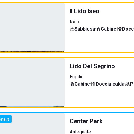
Il Lido Iseo
Iseo
Sabbiosa
·
Cabine
·
Docci
Lido Del Segrino
Eupilio
Cabine
·
Doccia calda
·
P
Center Park
Antegnate