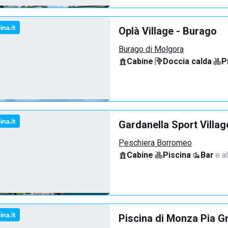
Oplà Village - Burago
Burago di Molgora
Cabine
·
Doccia calda
·
P
Gardanella Sport Villag
Peschiera Borromeo
Cabine
·
Piscina
·
Bar
·
e al
Piscina di Monza Pia G