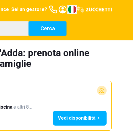
ence
Sei un gestore?
Cerca
'Adda: prenota online
famiglie
iscina
·
e altri 8…
Vedi disponibilità