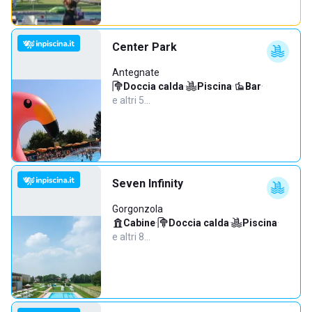
Center Park
Antegnate
Doccia calda
·
Piscina
·
Bar
·
e altri 5…
Seven Infinity
Gorgonzola
Cabine
·
Doccia calda
·
Piscina
·
e altri 8…