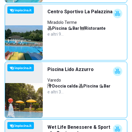
Centro Sportivo La Palazzina
Miradolo Terme
Piscina
·
Bar
·
Ristorante
·
e altri 9…
Piscina Lido Azzurro
Varedo
Doccia calda
·
Piscina
·
Bar
·
e altri 3…
Wet Life Benessere & Sport