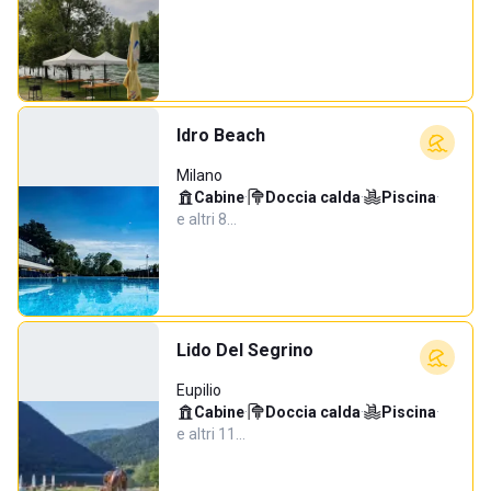
Idro Beach
Milano
Cabine
·
Doccia calda
·
Piscina
·
e altri 8…
Lido Del Segrino
Eupilio
Cabine
·
Doccia calda
·
Piscina
·
e altri 11…