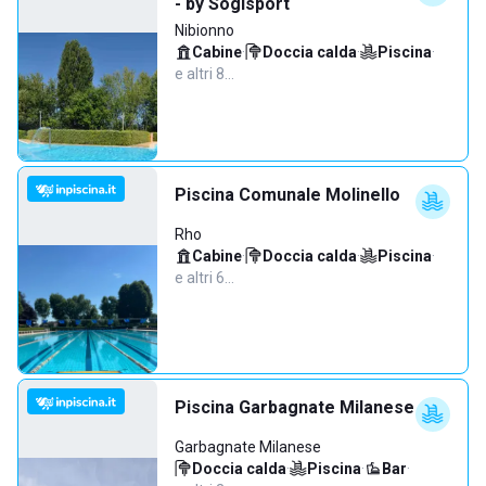
- by Sogisport
Nibionno
Cabine
·
Doccia calda
·
Piscina
·
e altri 8…
Piscina Comunale Molinello
Rho
Cabine
·
Doccia calda
·
Piscina
·
e altri 6…
Piscina Garbagnate Milanese
Garbagnate Milanese
Doccia calda
·
Piscina
·
Bar
·