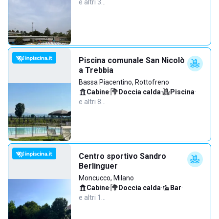
e altri 3…
Piscina comunale San Nicolò
a Trebbia
Bassa Piacentino, Rottofreno
Cabine
·
Doccia calda
·
Piscina
·
e altri 8…
Centro sportivo Sandro
Berlinguer
Moncucco, Milano
Cabine
·
Doccia calda
·
Bar
·
e altri 1…