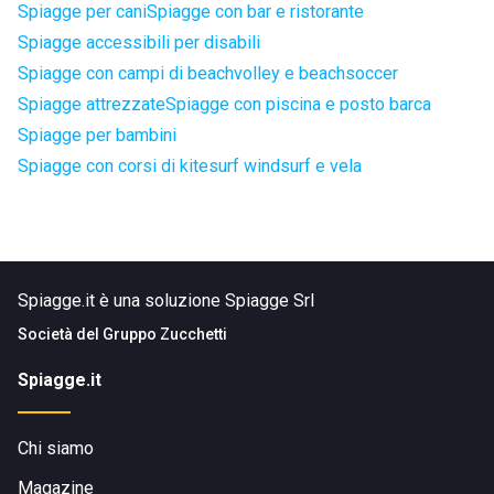
Spiagge per cani
Spiagge con bar e ristorante
Spiagge accessibili per disabili
Spiagge con campi di beachvolley e beachsoccer
Spiagge attrezzate
Spiagge con piscina e posto barca
Spiagge per bambini
Spiagge con corsi di kitesurf windsurf e vela
Spiagge.it è una soluzione Spiagge Srl
Società del
Gruppo Zucchetti
Spiagge.it
Chi siamo
Magazine