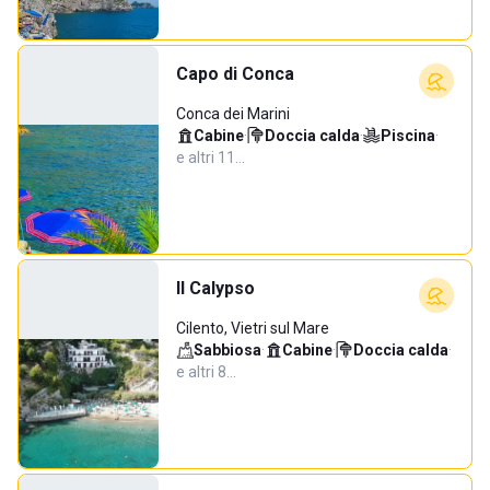
Capo di Conca
Conca dei Marini
Cabine
·
Doccia calda
·
Piscina
·
e altri 11…
Il Calypso
Cilento, Vietri sul Mare
Sabbiosa
·
Cabine
·
Doccia calda
·
e altri 8…