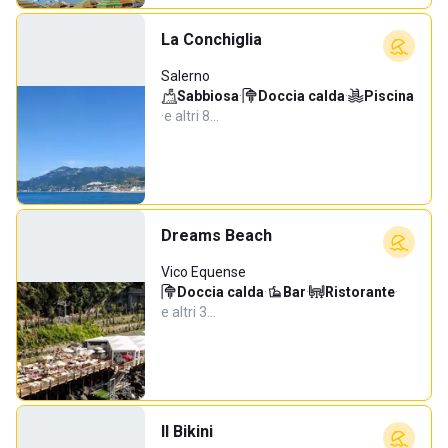
La Conchiglia
Salerno
Sabbiosa
·
Doccia calda
·
Piscina
·
e altri 8…
Dreams Beach
Vico Equense
Doccia calda
·
Bar
·
Ristorante
·
e altri 3…
Il Bikini