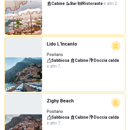
Cabine
·
Bar
·
Ristorante
·
e altri 2…
Lido L'Incanto
Positano
Sabbiosa
·
Cabine
·
Doccia calda
·
e altri 7…
Zighy Beach
Positano
Sabbiosa
·
Cabine
·
Doccia calda
·
e altri 7…