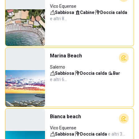
Vico Equense
Sabbiosa
·
Cabine
·
Doccia calda
·
e altri 8…
Marina Beach
Salerno
Sabbiosa
·
Doccia calda
·
Bar
·
e altri 6…
Bianca beach
Vico Equense
Sabbiosa
·
Doccia calda
·
e altri 3…