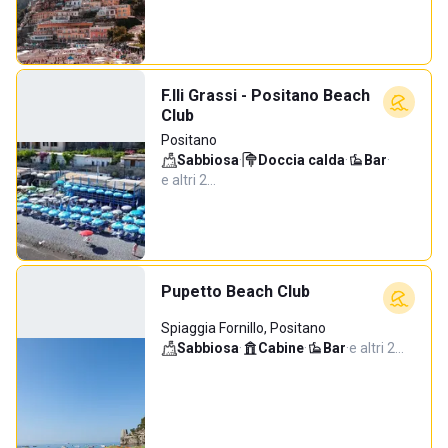
F.lli Grassi - Positano Beach
Club
Positano
Sabbiosa
·
Doccia calda
·
Bar
·
e altri 2…
Pupetto Beach Club
Spiaggia Fornillo, Positano
Sabbiosa
·
Cabine
·
Bar
·
e altri 2…