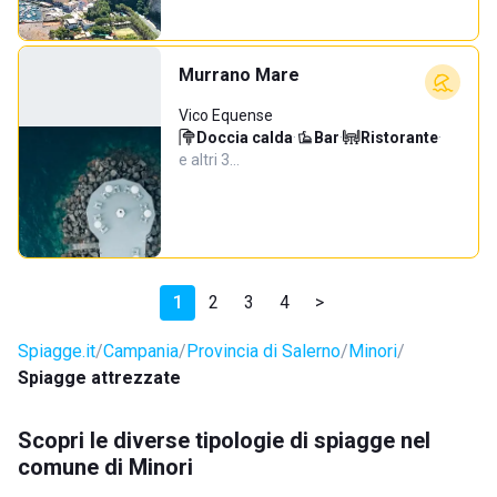
Murrano Mare
Vico Equense
Doccia calda
·
Bar
·
Ristorante
·
e altri 3…
1
2
3
4
>
Spiagge.it
Campania
Provincia di Salerno
Minori
Spiagge attrezzate
Scopri le diverse tipologie di spiagge nel
comune di Minori