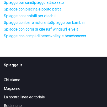
Spiagge per cani
Spiagge attrezzate
Spiagge con piscina e posto barca
Spiagge accessibili per disabili
Spiagge con bar e ristorante
Spiagge per bambini
Spiagge con corsi di kitesurf windsurf e vela
Spiagge con campi di beachvolley e beachsoccer
Spiagge.it
Chi siamo
Magazine
La nostra linea editoriale
Redazione