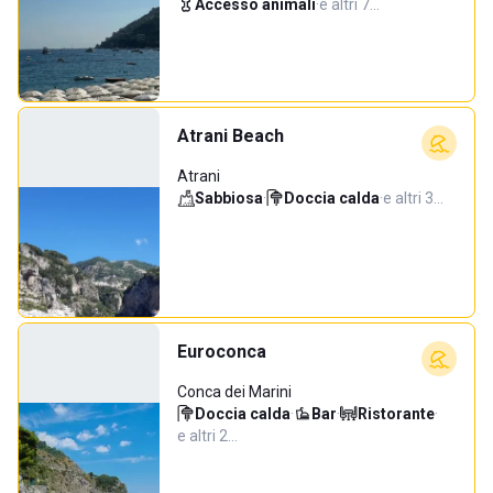
Accesso animali
·
e altri 7…
Atrani Beach
Atrani
Sabbiosa
·
Doccia calda
·
e altri 3…
Euroconca
Conca dei Marini
Doccia calda
·
Bar
·
Ristorante
·
e altri 2…