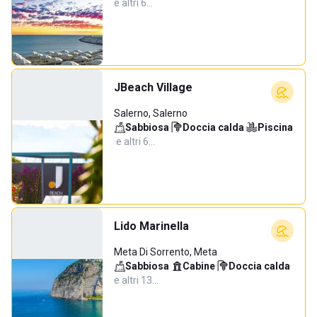
e altri 6…
JBeach Village
Salerno, Salerno
Sabbiosa
·
Doccia calda
·
Piscina
·
e altri 6…
Lido Marinella
Meta Di Sorrento, Meta
Sabbiosa
·
Cabine
·
Doccia calda
·
e altri 13…