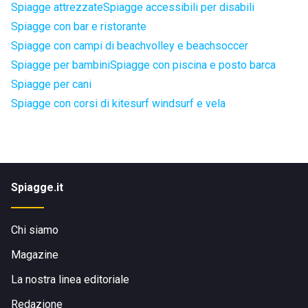
Spiagge attrezzate
Spiagge accessibili per disabili
Spiagge con bar e ristorante
Spiagge con campi di beachvolley e beachsoccer
Spiagge per bambini
Spiagge con piscina e posto barca
Spiagge per cani
Spiagge con corsi di kitesurf windsurf e vela
Spiagge.it
Chi siamo
Magazine
La nostra linea editoriale
Redazione