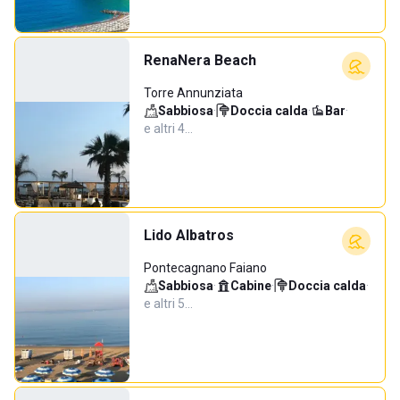
RenaNera Beach
Torre Annunziata
Sabbiosa
·
Doccia calda
·
Bar
·
e altri 4…
Lido Albatros
Pontecagnano Faiano
Sabbiosa
·
Cabine
·
Doccia calda
·
e altri 5…