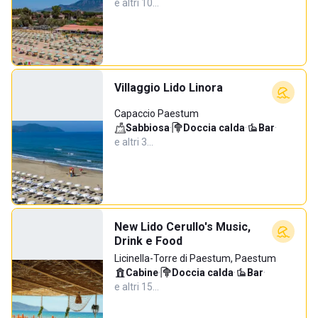
e altri 10…
Villaggio Lido Linora
Capaccio Paestum
Sabbiosa
·
Doccia calda
·
Bar
·
e altri 3…
New Lido Cerullo's Music,
Drink e Food
Licinella-Torre di Paestum, Paestum
Cabine
·
Doccia calda
·
Bar
·
e altri 15…