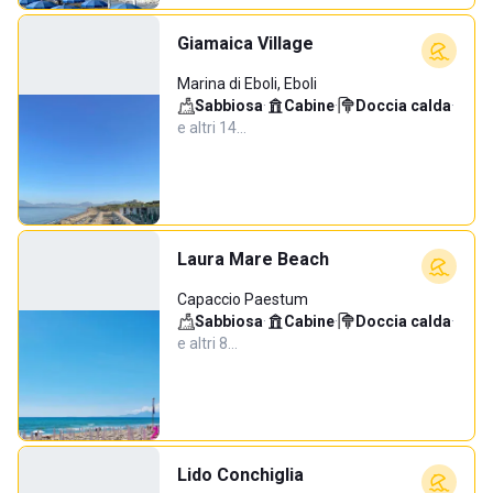
Giamaica Village
Marina di Eboli, Eboli
Sabbiosa
·
Cabine
·
Doccia calda
·
e altri 14…
Laura Mare Beach
Capaccio Paestum
Sabbiosa
·
Cabine
·
Doccia calda
·
e altri 8…
Lido Conchiglia