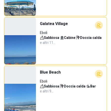
Galatea Village
Eboli
Sabbiosa
·
Cabine
·
Doccia calda
·
e altri 11…
Blue Beach
Eboli
Sabbiosa
·
Doccia calda
·
Bar
·
e altri 9…