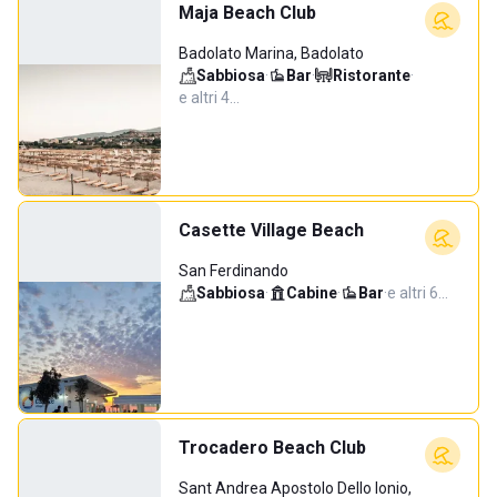
Maja Beach Club
Badolato Marina, Badolato
Sabbiosa
·
Bar
·
Ristorante
·
e altri 4…
Casette Village Beach
San Ferdinando
Sabbiosa
·
Cabine
·
Bar
·
e altri 6…
Trocadero Beach Club
Sant Andrea Apostolo Dello Ionio,