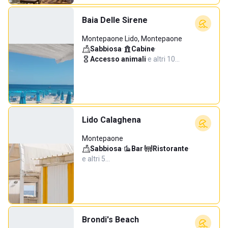
Baia Delle Sirene
Montepaone Lido, Montepaone
Sabbiosa
·
Cabine
·
Accesso animali
·
e altri 10…
Lido Calaghena
Montepaone
Sabbiosa
·
Bar
·
Ristorante
·
e altri 5…
Brondi's Beach