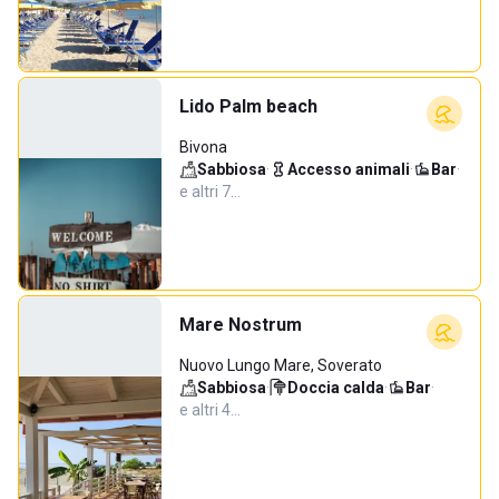
Lido Palm beach
Bivona
Sabbiosa
·
Accesso animali
·
Bar
·
e altri 7…
Mare Nostrum
Nuovo Lungo Mare, Soverato
Sabbiosa
·
Doccia calda
·
Bar
·
e altri 4…