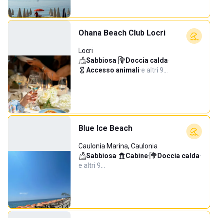
Ohana Beach Club Locri
Locri
Sabbiosa
·
Doccia calda
·
Accesso animali
·
e altri 9…
Blue Ice Beach
Caulonia Marina, Caulonia
Sabbiosa
·
Cabine
·
Doccia calda
·
e altri 9…