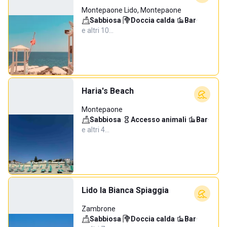
Montepaone Lido, Montepaone
Sabbiosa
·
Doccia calda
·
Bar
·
e altri 10…
Haria's Beach
Montepaone
Sabbiosa
·
Accesso animali
·
Bar
·
e altri 4…
Lido la Bianca Spiaggia
Zambrone
Sabbiosa
·
Doccia calda
·
Bar
·