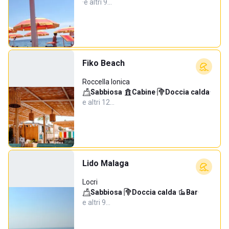
·
e altri 9…
Fiko Beach
Roccella Ionica
Sabbiosa
·
Cabine
·
Doccia calda
·
e altri 12…
Lido Malaga
Locri
Sabbiosa
·
Doccia calda
·
Bar
·
e altri 9…