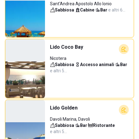
Sant'Andrea Apostolo Allo Ionio
Sabbiosa
·
Cabine
·
Bar
·
e altri 6…
Lido Coco Bay
Nicotera
Sabbiosa
·
Accesso animali
·
Bar
·
e altri 5…
Lido Golden
Davoli Marina, Davoli
Sabbiosa
·
Bar
·
Ristorante
·
e altri 5…