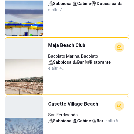
Sabbiosa
·
Cabine
·
Doccia calda
·
e altri 7…
Maja Beach Club
Badolato Marina, Badolato
Sabbiosa
·
Bar
·
Ristorante
·
e altri 4…
Casette Village Beach
San Ferdinando
Sabbiosa
·
Cabine
·
Bar
·
e altri 6…