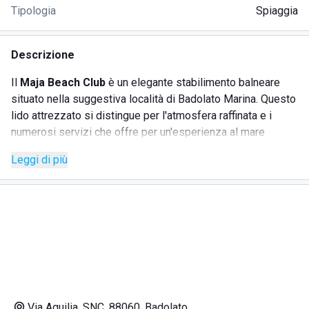
Tipologia
Spiaggia
Descrizione
Il
Maja Beach Club
è un elegante stabilimento balneare
situato nella suggestiva località di Badolato Marina. Questo
lido attrezzato si distingue per l'atmosfera raffinata e i
numerosi servizi che offre per un'esperienza al mare
indimenticabile. Il Maja Beach Club è perfetto per chi cerca
Leggi di più
relax e divertimento, grazie a un'ampia gamma di servizi
che soddisfano le esigenze di tutti gli ospiti: dalle famiglie
ai giovani in cerca di svago.
SERVIZI
Noleggio lettini e ombrelloni
Ristorante sul mare
Via Aquilia, SNC, 88060, Badolato