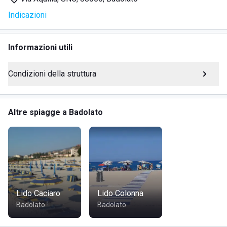
Sport acquatici
Indicazioni
Area relax
Docce e cabine private
Animazione estiva per adulti e bambini
Informazioni utili
Aperi-cene al tramonto
Eventi privati in riva al mare
Condizioni della struttura
DOVE SI TROVA IL MAJA BEACH CLUB
Altre spiagge a Badolato
Il Maja Beach Club è situato in Via Aquilia a Badolato
Marina, una meravigliosa località della Calabria conosciuta
per le sue spiagge incontaminate e il mare cristallino. La
struttura, posizionata sul lungomare, offre ai suoi visitatori
un mix di tranquillità e bellezza naturale, rendendola una
destinazione ideale per chi desidera allontanarsi dal
Lido Caciaro
Lido Colonna
trambusto cittadino e rilassarsi al sole.
Badolato
Badolato