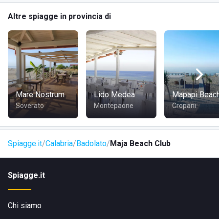
COME RAGGIUNGERE IL MAJA BEACH CLUB
Altre spiagge in provincia di
Il Maja Beach Club si trova in Via Aquilia, a Badolato Marina.
È facilmente raggiungibile in auto grazie alla buona rete
viaria che collega la località con le principali città della
regione. Chi preferisce viaggiare in treno può scendere alla
stazione ferroviaria di Badolato, situata nelle vicinanze. Per
chi lo desidera, sono disponibili anche servizi di trasporto
Mare Nostrum
Lido Medea
Mapapi Beac
pubblico locale che facilitano l'accesso al lido dal centro
Soverato
Montepaone
Cropani
del paese.
Visita il sito di
Maja Beach Club
Spiagge.it
Calabria
Badolato
Maja Beach Club
Spiagge.it
Chi siamo