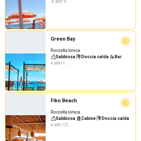
·
e altri 9…
Green Bay
Roccella Ionica
Sabbiosa
·
Doccia calda
·
Bar
·
e altri 1…
Fiko Beach
Roccella Ionica
Sabbiosa
·
Cabine
·
Doccia calda
·
e altri 12…