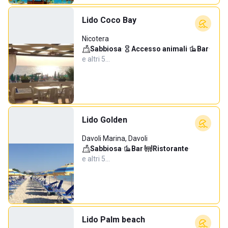
Lido Coco Bay
Nicotera
Sabbiosa
·
Accesso animali
·
Bar
·
e altri 5…
Lido Golden
Davoli Marina, Davoli
Sabbiosa
·
Bar
·
Ristorante
·
e altri 5…
Lido Palm beach