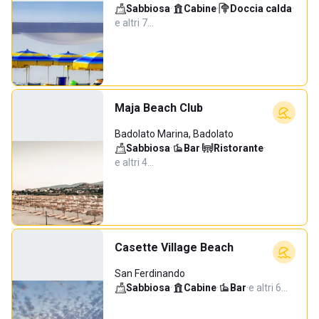
Sabbiosa
·
Cabine
·
Doccia calda
·
e altri 7…
Maja Beach Club
Badolato Marina, Badolato
Sabbiosa
·
Bar
·
Ristorante
·
e altri 4…
Casette Village Beach
San Ferdinando
Sabbiosa
·
Cabine
·
Bar
·
e altri 6…