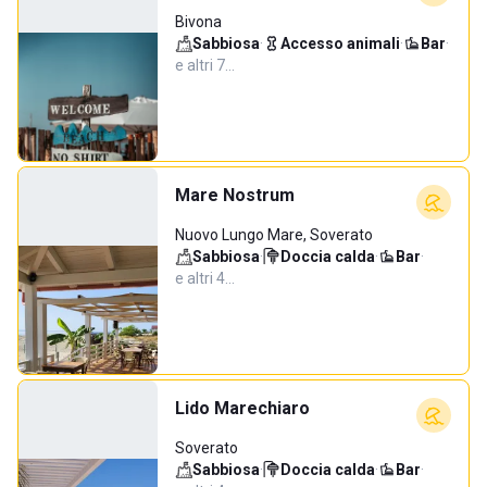
Bivona
Sabbiosa
·
Accesso animali
·
Bar
·
e altri 7…
Mare Nostrum
Nuovo Lungo Mare, Soverato
Sabbiosa
·
Doccia calda
·
Bar
·
e altri 4…
Lido Marechiaro
Soverato
Sabbiosa
·
Doccia calda
·
Bar
·