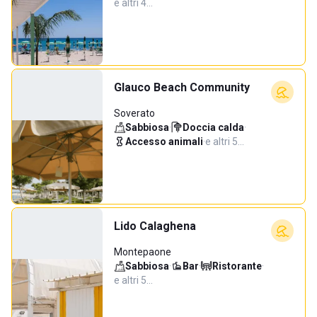
e altri 4…
Glauco Beach Community
Soverato
Sabbiosa
·
Doccia calda
·
Accesso animali
·
e altri 5…
Lido Calaghena
Montepaone
Sabbiosa
·
Bar
·
Ristorante
·
e altri 5…