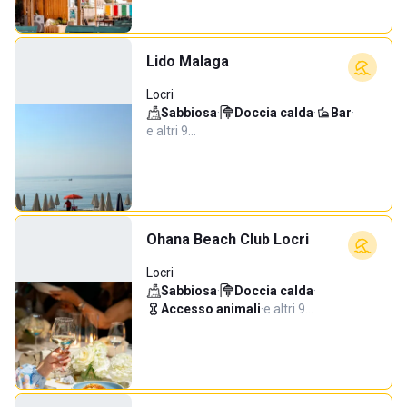
Lido Malaga
Locri
Sabbiosa
·
Doccia calda
·
Bar
·
e altri 9…
Ohana Beach Club Locri
Locri
Sabbiosa
·
Doccia calda
·
Accesso animali
·
e altri 9…