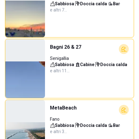
Sabbiosa
·
Doccia calda
·
Bar
·
e altri 7…
Bagni 26 & 27
Senigallia
Sabbiosa
·
Cabine
·
Doccia calda
·
e altri 11…
MetaBeach
Fano
Sabbiosa
·
Doccia calda
·
Bar
·
e altri 3…