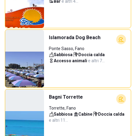
Bar
·
e altri 4…
Islamorada Dog Beach
Ponte Sasso, Fano
Sabbiosa
·
Doccia calda
·
Accesso animali
·
e altri 7…
Bagni Torrette
Torrette, Fano
Sabbiosa
·
Cabine
·
Doccia calda
·
e altri 11…