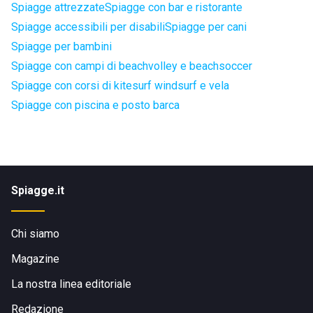
Spiagge attrezzate
Spiagge con bar e ristorante
Spiagge accessibili per disabili
Spiagge per cani
Spiagge per bambini
Spiagge con campi di beachvolley e beachsoccer
Spiagge con corsi di kitesurf windsurf e vela
Spiagge con piscina e posto barca
Spiagge.it
Chi siamo
Magazine
La nostra linea editoriale
Redazione