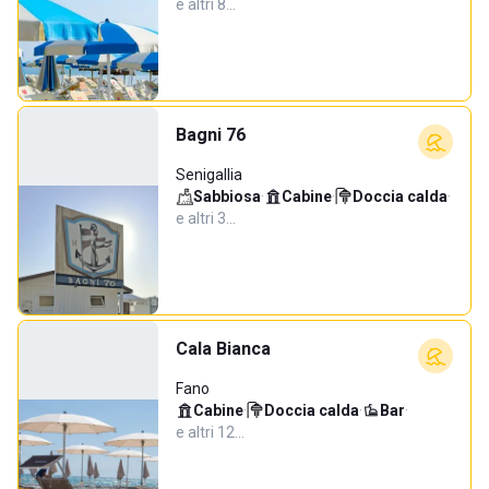
e altri 8…
Bagni 76
Senigallia
Sabbiosa
·
Cabine
·
Doccia calda
·
e altri 3…
Cala Bianca
Fano
Cabine
·
Doccia calda
·
Bar
·
e altri 12…