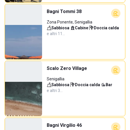
Bagni Tommi 38
Zona Ponente, Senigallia
Sabbiosa
·
Cabine
·
Doccia calda
·
e altri 11…
Scalo Zero Village
Senigallia
Sabbiosa
·
Doccia calda
·
Bar
·
e altri 3…
Bagni Virgilio 46