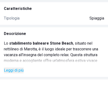
Caratteristiche
Tipologia
Spiaggia
Descrizione
Lo
stabilimento balneare Stone Beach
, situato nel
rettilineo di Marotta, è il luogo ideale per trascorrere una
vacanza all'insegna del completo relax. Questa struttura
moderna e accogliente offre un'atmosfera estiva vivace
grazie al personale educato e ospitale, pronto a
Leggi di più
coinvolgere sia bambini che adulti in attività divertenti.
SERVIZI
Spiaggia - passerella fino al bagnasciuga, ombrelloni,
lettini, sdraio, bagnino di sorveglianza