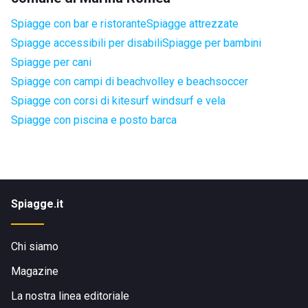
Spiagge con bar e ristorante
Spiagge attrezzate
Spiagge accessibili per disabili
Spiagge per bambini
Spiagge per cani
Spiagge con campi di beachvolley e beachsoccer
Spiagge con corsi di kitesurf windsurf e vela
Spiagge con piscina e posto barca
Spiagge.it
Chi siamo
Magazine
La nostra linea editoriale