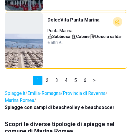
DolceVita Punta Marina
Punta Marina
Sabbiosa
·
Cabine
·
Doccia calda
·
e altri 9…
1
2
3
4
5
6
>
Spiagge.it
Emilia-Romagna
Provincia di Ravenna
Marina Romea
Spiagge con campi di beachvolley e beachsoccer
Scopri le diverse tipologie di spiagge nel
comune di Marina Romea