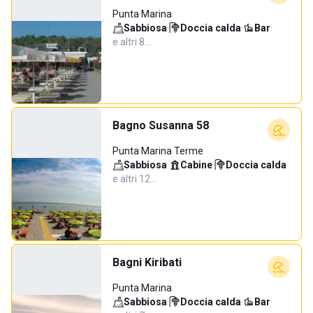
Punta Marina
Sabbiosa
·
Doccia calda
·
Bar
·
e altri 8…
Bagno Susanna 58
Punta Marina Terme
Sabbiosa
·
Cabine
·
Doccia calda
·
e altri 12…
Bagni Kiribati
Punta Marina
Sabbiosa
·
Doccia calda
·
Bar
·