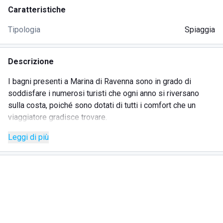
Caratteristiche
Tipologia
Spiaggia
Descrizione
I bagni presenti a Marina di Ravenna sono in grado di
soddisfare i numerosi turisti che ogni anno si riversano
sulla costa, poiché sono dotati di tutti i comfort che un
viaggiatore gradisce trovare.
Un caso a parte è quello del Bagno Paradiso, uno storico
Leggi di più
stabilimento che ormai da anni attira la propria clientela
affezionata per il clima dinamico e informale che è in grado
di trasmettere, rendendo la giornata di mare davvero
piacevole.
La conformazione del territorio ha consentito nel corso
dell'ultimo anno di collocare i lettini e gli ombrelloni alla
distanza stabilita dalla normativa promossa dal governo