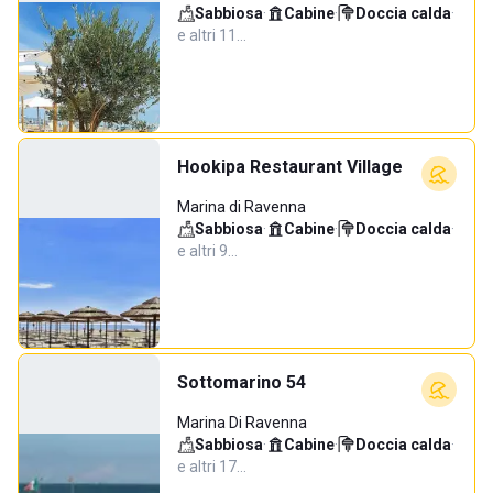
Sabbiosa
·
Cabine
·
Doccia calda
·
e altri 11…
Hookipa Restaurant Village
Marina di Ravenna
Sabbiosa
·
Cabine
·
Doccia calda
·
e altri 9…
Sottomarino 54
Marina Di Ravenna
Sabbiosa
·
Cabine
·
Doccia calda
·
e altri 17…