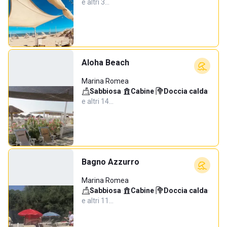
e altri 3…
Aloha Beach
Marina Romea
Sabbiosa
·
Cabine
·
Doccia calda
·
e altri 14…
Bagno Azzurro
Marina Romea
Sabbiosa
·
Cabine
·
Doccia calda
·
e altri 11…