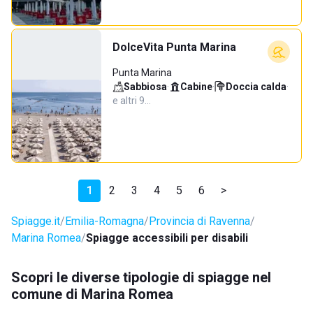
DolceVita Punta Marina
Punta Marina
Sabbiosa
·
Cabine
·
Doccia calda
·
e altri 9…
1
2
3
4
5
6
>
Spiagge.it
Emilia-Romagna
Provincia di Ravenna
Marina Romea
Spiagge accessibili per disabili
Scopri le diverse tipologie di spiagge nel
comune di Marina Romea