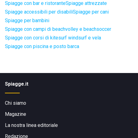
Spiagge con bar e ristorante
Spiagge attrezzate
Spiagge accessibili per disabili
Spiagge per cani
Spiagge per bambini
Spiagge con campi di beachvolley e beachsoccer
Spiagge con corsi di kitesurf windsurf e vela
Spiagge con piscina e posto barca
Spiagge.it
Chi siamo
Magazine
La nostra linea editoriale
Redazione