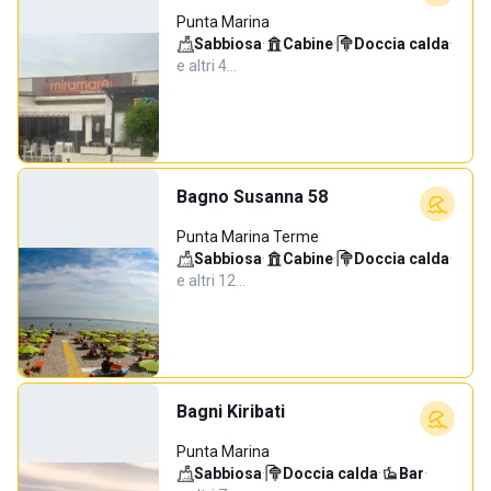
Punta Marina
Sabbiosa
·
Cabine
·
Doccia calda
·
e altri 4…
Bagno Susanna 58
Punta Marina Terme
Sabbiosa
·
Cabine
·
Doccia calda
·
e altri 12…
Bagni Kiribati
Punta Marina
Sabbiosa
·
Doccia calda
·
Bar
·