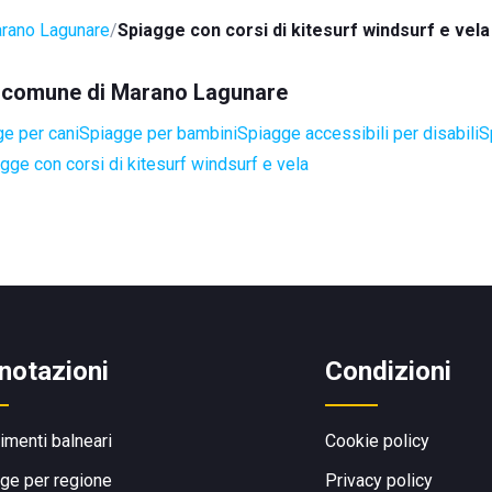
rano Lagunare
Spiagge con corsi di kitesurf windsurf e vela
el comune di Marano Lagunare
e per cani
Spiagge per bambini
Spiagge accessibili per disabili
S
gge con corsi di kitesurf windsurf e vela
notazioni
Condizioni
limenti balneari
Cookie policy
ge per regione
Privacy policy