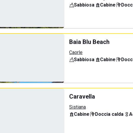
Sabbiosa
·
Cabine
·
Docci
Baia Blu Beach
Caorle
Sabbiosa
·
Cabine
·
Docci
Caravella
Sistiana
Cabine
·
Doccia calda
·
A