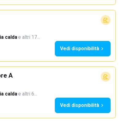
a calda
·
e altri 17…
Vedi disponibilità
ore A
a calda
·
e altri 6…
Vedi disponibilità