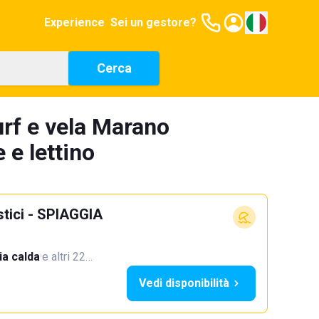
Experience
Sei un gestore?
Cerca
urf e vela Marano
 e lettino
stici - SPIAGGIA
a calda
·
e altri 22…
Vedi disponibilità