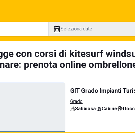
Seleziona date
gge con corsi di kitesurf winds
nare: prenota online ombrellone
GIT Grado Impianti Turi
Grado
Sabbiosa
·
Cabine
·
Docci