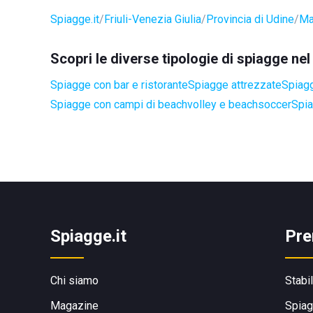
Spiagge.it
Friuli-Venezia Giulia
Provincia di Udine
Ma
Scopri le diverse tipologie di spiagge n
Spiagge con bar e ristorante
Spiagge attrezzate
Spiagg
Spiagge con campi di beachvolley e beachsoccer
Spia
Spiagge.it
Pre
Chi siamo
Stabi
Magazine
Spiag