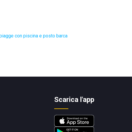
piagge con piscina e posto barca
Scarica l'app