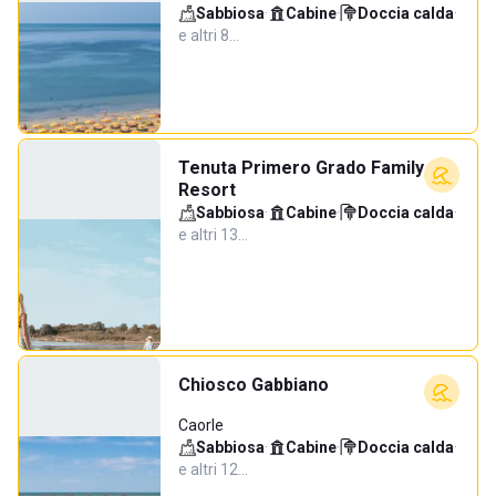
Sabbiosa
·
Cabine
·
Doccia calda
·
e altri 8…
Tenuta Primero Grado Family
Resort
Sabbiosa
·
Cabine
·
Doccia calda
·
e altri 13…
Chiosco Gabbiano
Caorle
Sabbiosa
·
Cabine
·
Doccia calda
·
e altri 12…