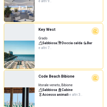
e altri 9…
Key West
Grado
Sabbiosa
·
Doccia calda
·
Bar
·
e altri 7…
Code Beach Bibione
litorale veneto, Bibione
Sabbiosa
·
Cabine
·
Accesso animali
·
e altri 3…