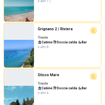
e altri 17…
Grignano 2 / Riviera
Trieste
Cabine
·
Doccia calda
·
Bar
·
e altri 8…
Sticco Mare
Trieste
Cabine
·
Doccia calda
·
Bar
·
e altri 4…