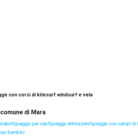
ge con corsi di kitesurf windsurf e vela
el comune di Mara
sabili
Spiagge per cani
Spiagge attrezzate
Spiagge con campi di
per bambini