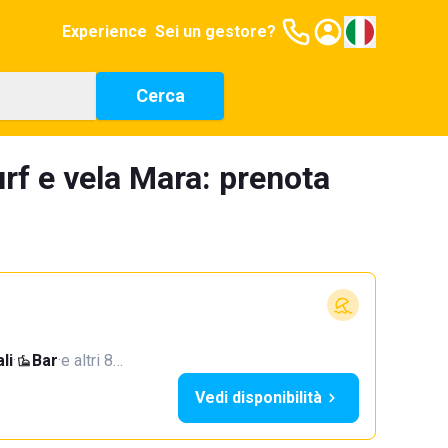
Experience
Sei un gestore?
Cerca
rf e vela Mara: prenota
li
·
Bar
·
e altri 8…
Vedi disponibilità