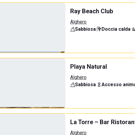
Ray Beach Club
Alghero
Sabbiosa
·
Doccia calda
·
Playa Natural
Alghero
Sabbiosa
·
Accesso anima
La Torre – Bar Ristoran
Alghero