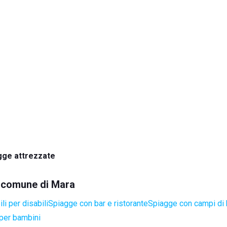
gge attrezzate
el comune di Mara
i per disabili
Spiagge con bar e ristorante
Spiagge con campi di
per bambini