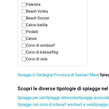
Palestra
Beach Volley
Beach Soccer
Calcio balilla
Pedalò
Canoe
Corsi di windsurf
Corsi di kitesurfing
Corsi di vela
Spiagge.it
Sardegna
Provincia di Sassari
Mara
Spia
Scopri le diverse tipologie di spiagge n
Spiagge per cani
Spiagge attrezzate
Spiagge accessibil
Spiagge con corsi di kitesurf windsurf e vela
Spiagge 