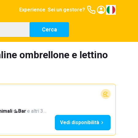
Experience
Sei un gestore?
Cerca
line ombrellone e lettino
imali
·
Bar
·
e altri 3…
Vedi disponibilità