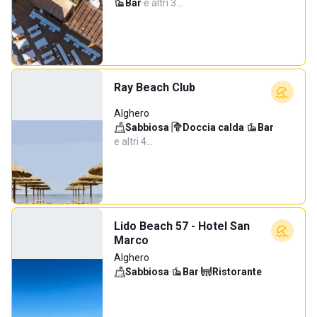
Bar
·
e altri 3…
Ray Beach Club
Alghero
Sabbiosa
·
Doccia calda
·
Bar
·
e altri 4…
Lido Beach 57 - Hotel San
Marco
Alghero
Sabbiosa
·
Bar
·
Ristorante