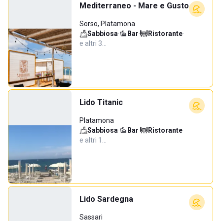
Mediterraneo - Mare e Gusto
Sorso, Platamona
Sabbiosa
·
Bar
·
Ristorante
·
e altri 3…
Lido Titanic
Platamona
Sabbiosa
·
Bar
·
Ristorante
·
e altri 1…
Lido Sardegna
Sassari