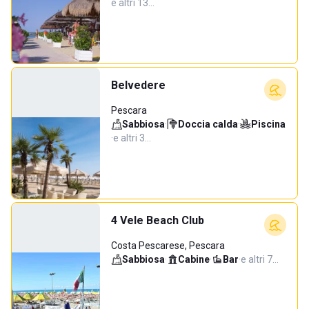
e altri 13…
Belvedere
Pescara
Sabbiosa
·
Doccia calda
·
Piscina
·
e altri 3…
4 Vele Beach Club
Costa Pescarese, Pescara
Sabbiosa
·
Cabine
·
Bar
·
e altri 7…