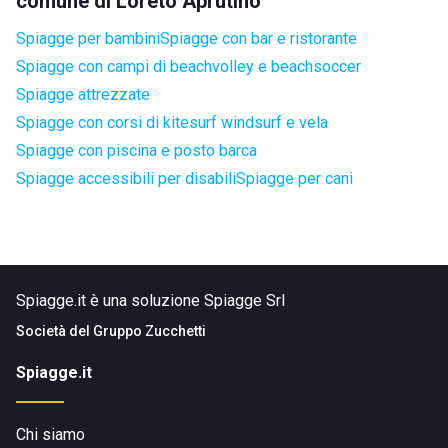
comune di Loreto Aprutino
Spiagge per bambini
Spiagge con bar e ristorante
Spiagge con campi di beachvolley e beachsoccer
Spiagge attrezzate
Spiagge con corsi di kitesurf windsurf e vela
Spiagge con piscina e posto barca
Spiagge accessibili per disabili
Spiagge per cani
Spiagge.it è una soluzione Spiagge Srl
Società del
Gruppo Zucchetti
Spiagge.it
Chi siamo