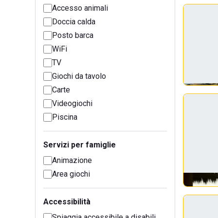
Accesso animali
Doccia calda
Posto barca
WiFi
TV
Giochi da tavolo
Carte
Videogiochi
Piscina
Servizi per famiglie
Animazione
Area giochi
Accessibilità
Spiaggia accessibile a disabili