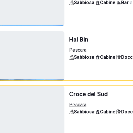
Sabbiosa
·
Cabine
·
Bar
·
e
Hai Bin
Pescara
Sabbiosa
·
Cabine
·
Docci
Croce del Sud
Pescara
Sabbiosa
·
Cabine
·
Docci