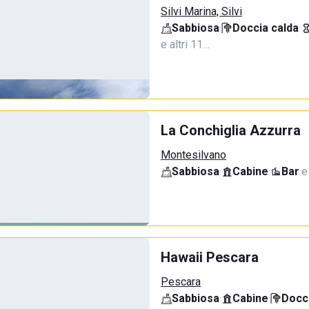
Silvi Marina, Silvi
Sabbiosa
·
Doccia calda
·
e altri 11…
La Conchiglia Azzurra
Montesilvano
Sabbiosa
·
Cabine
·
Bar
·
e
Hawaii Pescara
Pescara
Sabbiosa
·
Cabine
·
Docci