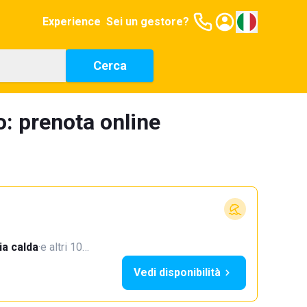
Experience
Sei un gestore?
Cerca
: prenota online
a calda
·
e altri 10…
Vedi disponibilità