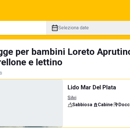
Seleziona date
gge per bambini Loreto Aprutino
llone e lettino
ti
Lido Mar Del Plata
Silvi
Sabbiosa
·
Cabine
·
Docci