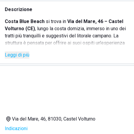
Descrizione
Costa Blue Beach
si trova in
Via del Mare, 46 – Castel
Volturno (CE)
, lungo la costa domizia, immerso in uno dei
tratti più tranquilli e suggestivi del litorale campano. La
struttura è pensata per offrire ai suoi ospiti un'esperienza
rilassante e completa, tra mare, comfort e accoglienza.
Leggi di più
Lo stabilimento si affaccia su una spiaggia ampia e curata,
con sabbia dorata e mare dal fondale basso, ideale per
famiglie con bambini, coppie e gruppi di amici. L’ambiente è
tranquillo e accogliente, perfetto per chi cerca una giornata
di svago e benessere.
SERVIZI OFFERTI
Via del Mare, 46, 81030, Castel Volturno
Spiaggia attrezzata
con ombrelloni, lettini e sdraio;
Indicazioni
Docce
e servizi igienici sempre puliti e accessibili;