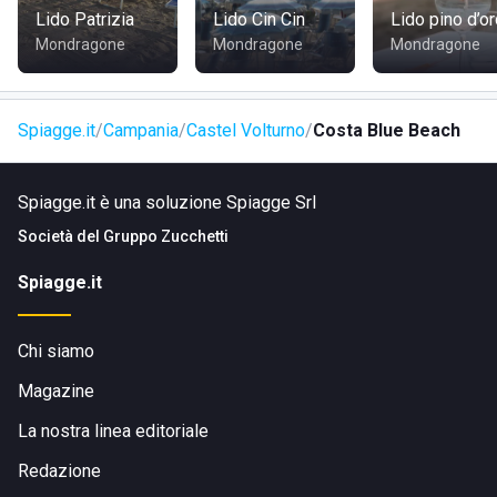
Lido Patrizia
Lido Cin Cin
Lido pino d’o
In auto:
facilmente raggiungibile tramite la SS7 Quater,
Mondragone
Mondragone
Mondragone
uscita Castel Volturno Sud, proseguendo poi lungo Via del
Mare fino al civico 46.
In treno:
la stazione ferroviaria più vicina è quella di Villa
Spiagge.it
Campania
Castel Volturno
Costa Blue Beach
Literno, da cui si può proseguire in taxi o con mezzi locali.
In autobus:
disponibili collegamenti da Napoli e Caserta
Spiagge.it è una soluzione Spiagge Srl
tramite linee locali attive durante l’estate.
Società del
Gruppo Zucchetti
Spiagge.it
Chi siamo
Magazine
La nostra linea editoriale
Redazione