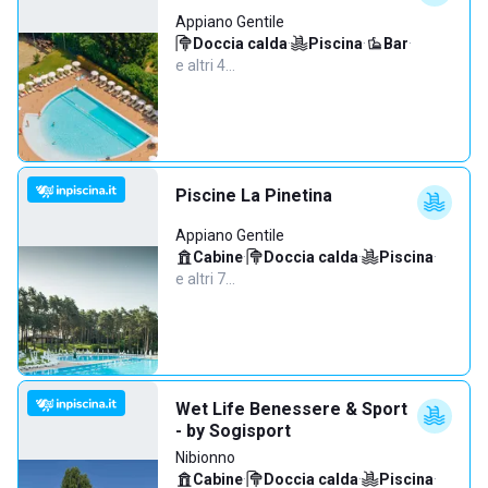
Appiano Gentile
Doccia calda
·
Piscina
·
Bar
·
e altri 4…
Piscine La Pinetina
Appiano Gentile
Cabine
·
Doccia calda
·
Piscina
·
e altri 7…
Wet Life Benessere & Sport
- by Sogisport
Nibionno
Cabine
·
Doccia calda
·
Piscina
·