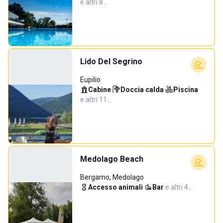
e altri 8…
Lido Del Segrino
Eupilio
Cabine
·
Doccia calda
·
Piscina
·
e altri 11…
Medolago Beach
Bergamo, Medolago
Accesso animali
·
Bar
·
e altri 4…