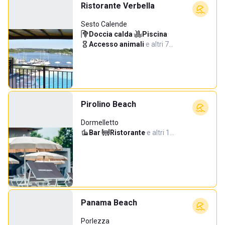
Ristorante Verbella
Sesto Calende
Doccia calda
·
Piscina
·
Accesso animali
·
e altri 7…
Pirolino Beach
Dormelletto
Bar
·
Ristorante
·
e altri 1…
Panama Beach
Porlezza