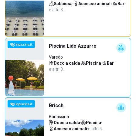
Sabbiosa
·
Accesso animali
·
Bar
·
e altri 3…
Piscina Lido Azzurro
Varedo
Doccia calda
·
Piscina
·
Bar
·
e altri 3…
Bricch.
Barlassina
Doccia calda
·
Piscina
·
Accesso animali
·
e altri 4…