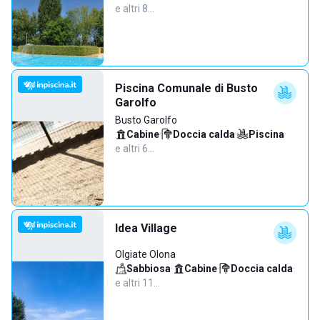
e altri 8…
Piscina Comunale di Busto
Garolfo
Busto Garolfo
Cabine
·
Doccia calda
·
Piscina
·
e altri 6…
Idea Village
Olgiate Olona
Sabbiosa
·
Cabine
·
Doccia calda
·
e altri 11…