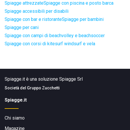
Spiagge attrezzate
Spiagge con piscina e posto barca
Spiagge accessibili per disabili
Spiagge con bar e ristorante
Spiagge per bambini
Spiagge per cani
Spiagge con campi di beachvolley e beachsoccer
Spiagge con corsi di kitesurf windsurf e vela
Spiagge.it è una soluzione Spiagge Srl
Società del
Gruppo Zucchetti
Spiagge.it
Chi siamo
Magazine