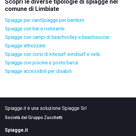
Scopri le diverse tipologie di spiagge nel
comune di Limbiate
Spiagge per cani
Spiagge per bambini
Spiagge con bar e ristorante
Spiagge con campi di beachvolley e beachsoccer
Spiagge attrezzate
Spiagge con corsi di kitesurf windsurf e vela
Spiagge con piscina e posto barca
Spiagge accessibili per disabili
Spiagge.it è una soluzione Spiagge Srl
Società del
Gruppo Zucchetti
Spiagge.it