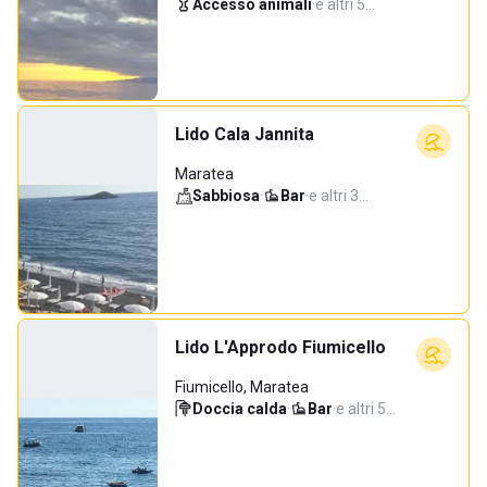
Accesso animali
·
e altri 5…
Lido Cala Jannita
Maratea
Sabbiosa
·
Bar
·
e altri 3…
Lido L'Approdo Fiumicello
Fiumicello, Maratea
Doccia calda
·
Bar
·
e altri 5…