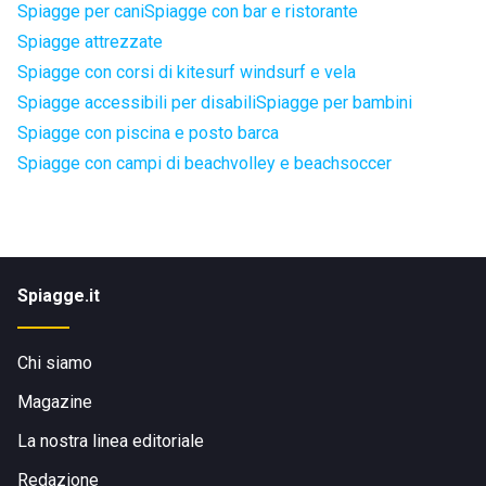
Spiagge per cani
Spiagge con bar e ristorante
Spiagge attrezzate
Spiagge con corsi di kitesurf windsurf e vela
Spiagge accessibili per disabili
Spiagge per bambini
Spiagge con piscina e posto barca
Spiagge con campi di beachvolley e beachsoccer
Spiagge.it
Chi siamo
Magazine
La nostra linea editoriale
Redazione