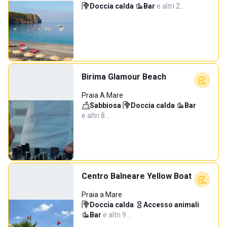
Doccia calda
·
Bar
·
e altri 2…
Birima Glamour Beach
Praia A Mare
Sabbiosa
·
Doccia calda
·
Bar
·
e altri 8…
Centro Balneare Yellow Boat
Praia a Mare
Doccia calda
·
Accesso animali
·
Bar
·
e altri 9…