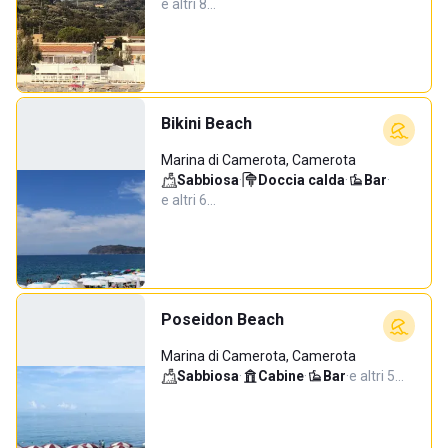
e altri 8…
Bikini Beach
Marina di Camerota, Camerota
Sabbiosa
·
Doccia calda
·
Bar
·
e altri 6…
Poseidon Beach
Marina di Camerota, Camerota
Sabbiosa
·
Cabine
·
Bar
·
e altri 5…