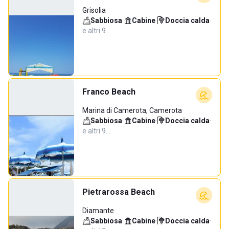
Grisolia
Sabbiosa
·
Cabine
·
Doccia calda
·
e altri 9…
Franco Beach
Marina di Camerota, Camerota
Sabbiosa
·
Cabine
·
Doccia calda
·
e altri 9…
Pietrarossa Beach
Diamante
Sabbiosa
·
Cabine
·
Doccia calda
·