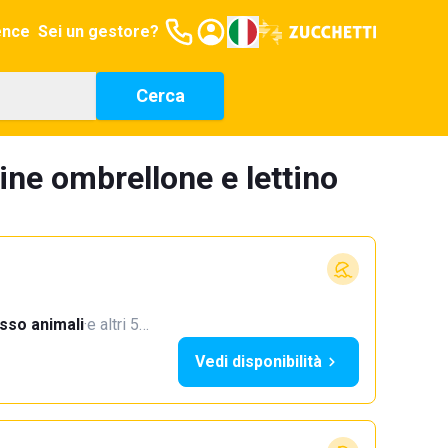
ence
Sei un gestore?
Cerca
ine ombrellone e lettino
sso animali
·
e altri 5…
Vedi disponibilità