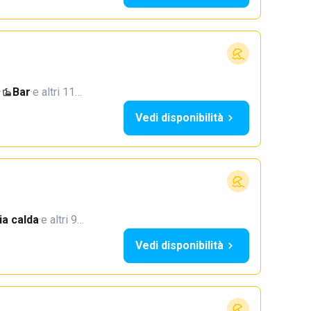
·
Bar
·
e altri 11…
Vedi disponibilità
a calda
·
e altri 9…
Vedi disponibilità