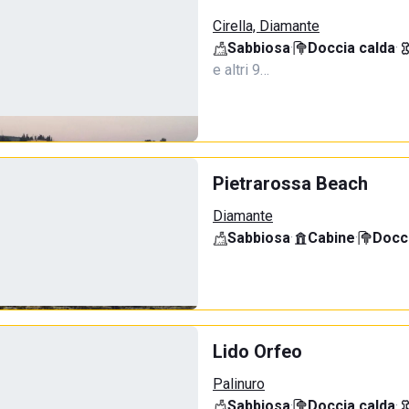
Cirella, Diamante
Sabbiosa
·
Doccia calda
·
e altri 9…
Pietrarossa Beach
Diamante
Sabbiosa
·
Cabine
·
Docci
Lido Orfeo
Palinuro
Sabbiosa
·
Doccia calda
·