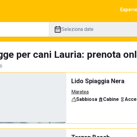
Experi
Seleziona date
ge per cani Lauria: prenota onl
ti
Lido Spiaggia Nera
Maratea
Sabbiosa
·
Cabine
·
Acce