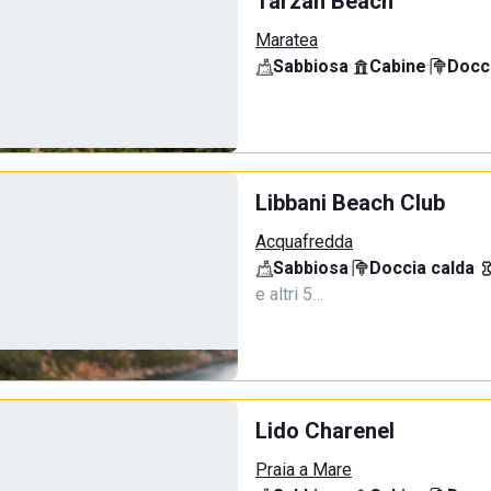
Tarzan Beach
Maratea
Sabbiosa
·
Cabine
·
Docci
Libbani Beach Club
Acquafredda
Sabbiosa
·
Doccia calda
·
e altri 5…
Lido Charenel
Praia a Mare