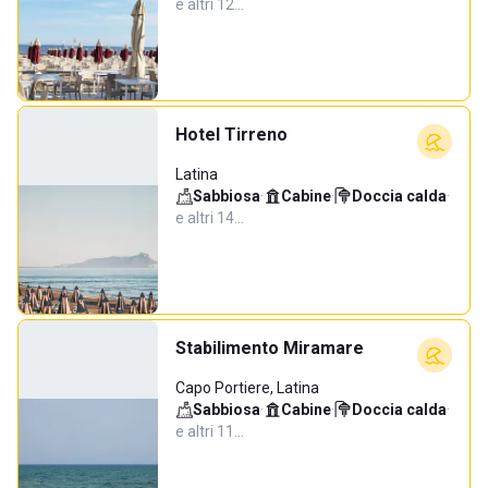
e altri 12…
Hotel Tirreno
Latina
Sabbiosa
·
Cabine
·
Doccia calda
·
e altri 14…
Stabilimento Miramare
Capo Portiere, Latina
Sabbiosa
·
Cabine
·
Doccia calda
·
e altri 11…