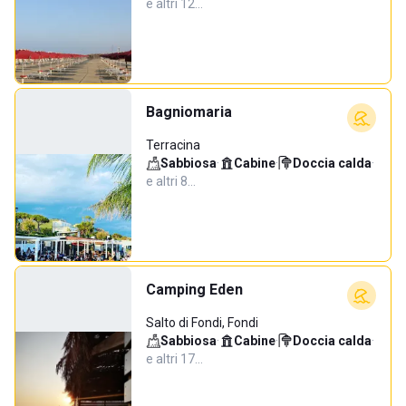
e altri 12…
Bagniomaria
Terracina
Sabbiosa
·
Cabine
·
Doccia calda
·
e altri 8…
Camping Eden
Salto di Fondi, Fondi
Sabbiosa
·
Cabine
·
Doccia calda
·
e altri 17…