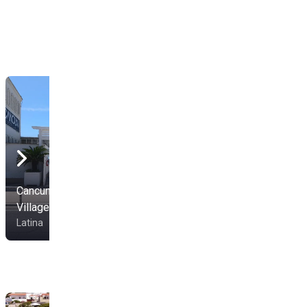
Cancun Summer
Tender to Saporetti -
Village
Noleggio gommoni
Latina
Sabaudia