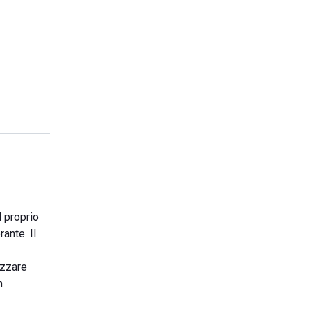
l proprio
ante. Il
izzare
n