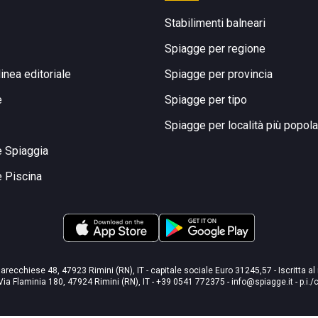
Stabilimenti balneari
Spiagge per regione
linea editoriale
Spiagge per provincia
e
Spiagge per tipo
Spiagge per località più popola
e Spiaggia
e Piscina
arecchiese 48, 47923 Rimini (RN), IT - capitale sociale Euro 31245,57 - Iscritta al
Via Flaminia 180, 47924 Rimini (RN), IT
-
+39 0541 772375
-
info@spiagge.it
- p.i