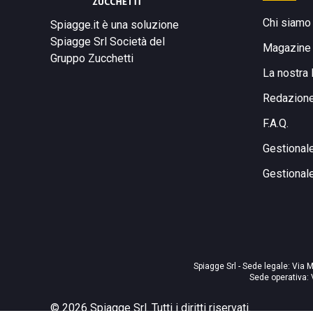
Chi siamo
Spiagge.it è una soluzione
Spiagge Srl
Società del
Magazine
Gruppo Zucchetti
La nostra 
Redazion
F.A.Q.
Gestional
Gestional
Spiagge Srl - Sede legale: Via M
Sede operativa: 
©
2026
Spiagge Srl. Tutti i diritti riservati.