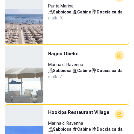
Punta Marina
Sabbiosa
·
Cabine
·
Doccia calda
·
e altri 9…
Bagno Obelix
Marina di Ravenna
Sabbiosa
·
Cabine
·
Doccia calda
·
e altri 7…
Hookipa Restaurant Village
Marina di Ravenna
Sabbiosa
·
Cabine
·
Doccia calda
·