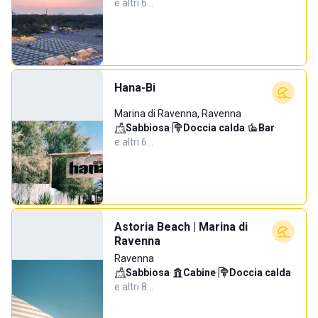
e altri 6…
Hana-Bi
Marina di Ravenna, Ravenna
Sabbiosa
·
Doccia calda
·
Bar
·
e altri 6…
Astoria Beach | Marina di
Ravenna
Ravenna
Sabbiosa
·
Cabine
·
Doccia calda
·
e altri 8…