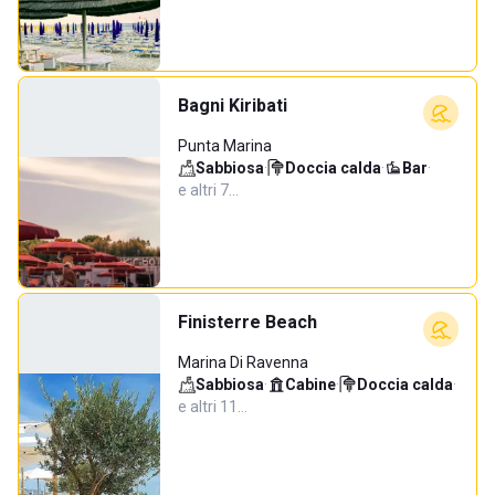
Bagni Kiribati
Punta Marina
Sabbiosa
·
Doccia calda
·
Bar
·
e altri 7…
Finisterre Beach
Marina Di Ravenna
Sabbiosa
·
Cabine
·
Doccia calda
·
e altri 11…